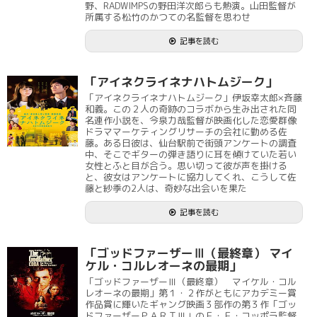
野、RADWIMPSの野田洋次郎らも熱演。山田監督が
所属する松竹のかつての名監督を思わせ
記事を読む
「アイネクライネナハトムジーク」
「アイネクライネナハトムジーク」伊坂幸太郎×斉藤
和義。この２人の奇跡のコラボから生み出された同
名連作小説を、今泉力哉監督が映画化した恋愛群像
ドラママーケティングリサーチの会社に勤める佐
藤。ある日彼は、仙台駅前で街頭アンケートの調査
中、そこでギターの弾き語りに耳を傾けていた若い
女性とふと目が合う。思い切って彼が声を掛ける
と、彼女はアンケートに協力してくれ、こうして佐
藤と紗季の2人は、奇妙な出会いを果た
記事を読む
「ゴッドファーザーⅢ（最終章） マイ
ケル・コルレオーネの最期」
「ゴッドファーザーⅢ（最終章） マイケル・コル
レオーネの最期」第１・２作がともにアカデミー賞
作品賞に輝いたギャング映画３部作の第３作「ゴッ
ドファーザーＰＡＲＴⅢ」のＦ・Ｆ・コッポラ監督