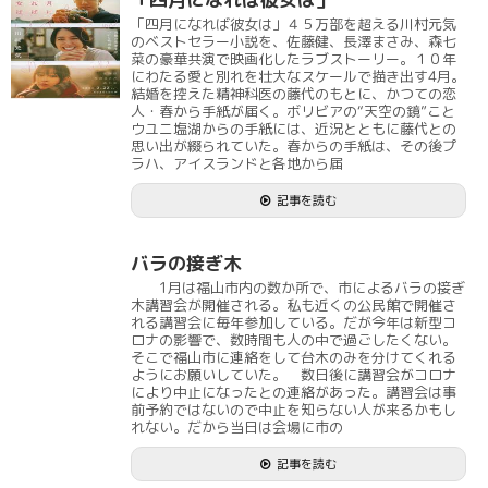
「四月になれば彼女は」４５万部を超える川村元気
のベストセラー小説を、佐藤健、長澤まさみ、森七
菜の豪華共演で映画化したラブストーリー。１０年
にわたる愛と別れを壮大なスケールで描き出す4月。
結婚を控えた精神科医の藤代のもとに、かつての恋
人・春から手紙が届く。ボリビアの“天空の鏡”こと
ウユニ塩湖からの手紙には、近況とともに藤代との
思い出が綴られていた。春からの手紙は、その後プ
ラハ、アイスランドと各地から届
記事を読む
バラの接ぎ木
1月は福山市内の数か所で、市によるバラの接ぎ
木講習会が開催される。私も近くの公民館で開催さ
れる講習会に毎年参加している。だが今年は新型コ
ロナの影響で、数時間も人の中で過ごしたくない。
そこで福山市に連絡をして台木のみを分けてくれる
ようにお願いしていた。 数日後に講習会がコロナ
により中止になったとの連絡があった。講習会は事
前予約ではないので中止を知らない人が来るかもし
れない。だから当日は会場に市の
記事を読む