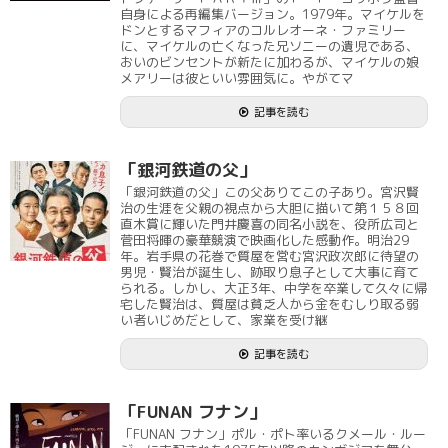
自身による再編集バージョン。1979年。マイケルを
ドンとするマフィアのコルレオーネ・ファミリー
に、マイケルの亡くなった兄ソニーの遺児である、
おいのビンセントが新たに加わるが、マイケルの娘
メアリーは彼といい雰囲気に。やがてマ
記事を読む
「銀河鉄道の父」
「銀河鉄道の父」この父ありてこの子あり。宮沢賢
治の生涯を父親の視点から大胆に描いて第１５８回
直木賞に輝いた門井慶喜の同名小説を、役所広司と
菅田将暉の豪華競演で映画化した感動作。明治29
年。岩手県の花巻で質屋を営む宮沢政次郎に待望の
男児・賢治が誕生し、跡取り息子として大事に育て
られる。しかし、大正3年、中学を卒業して久々に帰
宅した賢治は、質屋は貧乏人から金をむしり取る弱
い者いじめだとして、家業を受け継
記事を読む
「FUNAN フナン」
「FUNAN フナン」ポル・ポト率いるクメール・ルー