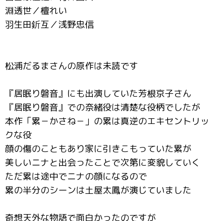
淵透世／檀れい
羽生田釿互／浅野忠信
松浦だるまさんの原作は未読です
『居眠り磐音』にも出演していた芳根京子さん
『居眠り磐音』での奈緒役は清楚な役柄でしたが
本作「累－かさね－」の累は真逆のエキセントリッ
クな役
顔の傷のこともあり家に引きこもっていた累が
美しいニナと出会ったことで次第に変貌していく
ただ累は途中でニナの顔になるので
累の半分のシーンは土屋太鳳が演じていました
奇想天外な物語で面白かったのですが