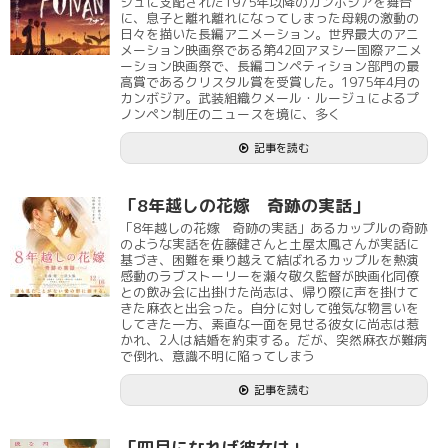
ジュに支配された1975年以降のカンボジアを舞台
に、息子と離れ離れになってしまった母親の激動の
日々を描いた長編アニメーション。世界最大のアニ
メーション映画祭である第42回アヌシー国際アニメ
ーション映画祭で、長編コンペティション部門の最
高賞であるクリスタル賞を受賞した。1975年4月の
カンボジア。武装組織クメール・ルージュによるプ
ノンペン制圧のニュースを境に、多く
記事を読む
「8年越しの花嫁 奇跡の実話」
「8年越しの花嫁 奇跡の実話」あるカップルの奇跡
のような実話を佐藤健さんと土屋太鳳さんが実話に
基づき、困難を乗り越えて結ばれるカップルを熱演
感動のラブストーリーを瀬々敬久監督が映画化同僚
との飲み会に出掛けた尚志は、帰り際に声を掛けて
きた麻衣と出会った。自分に対して強気な物言いを
してきた一方、素直な一面を見せる彼女に尚志は惹
かれ、2人は結婚を約束する。だが、突然麻衣が難病
で倒れ、意識不明に陥ってしまう
記事を読む
「四月になれば彼女は」