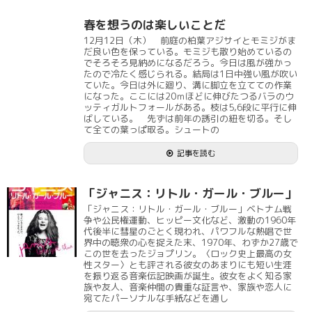
春を想うのは楽しいことだ
12月12日（木） 前庭の柏葉アジサイとモミジがま
だ良い色を保っている。モミジも散り始めているの
でそろそろ見納めになるだろう。今日は風が強かっ
たので冷たく感じられる。結局は1日中強い風が吹い
ていた。今日は外に廻り、溝に脚立を立てての作業
になった。ここには20ｍほどに伸びたつるバラのウ
ッティガルトフォールがある。枝は5,6段に平行に伸
ばしている。 先ずは前年の誘引の紐を切る。そし
て全ての葉っぱ取る。シュートの
記事を読む
「ジャニス：リトル・ガール・ブルー」
「ジャニス：リトル・ガール・ブルー」ベトナム戦
争や公民権運動、ヒッピー文化など、激動の1960年
代後半に彗星のごとく現われ、パワフルな熱唱で世
界中の聴衆の心を捉えた末、1970年、わずか27歳で
この世を去ったジョプリン。〈ロック史上最高の女
性スター〉とも評される彼女のあまりにも短い生涯
を振り返る音楽伝記映画が誕生。彼女をよく知る家
族や友人、音楽仲間の貴重な証言や、家族や恋人に
宛てたパーソナルな手紙などを通し