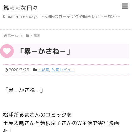
気ままな日々
Kimama free days 〜趣味のガーデングや映画レビューなど〜
ホーム
・邦画
「累－かさね－」
2020/3/25
・邦画
,
映画レビュー
「累－かさね－」
松浦だるまさんのコミックを
土屋太鳳さんと芳根京子さんのW主演で実写映画
化！