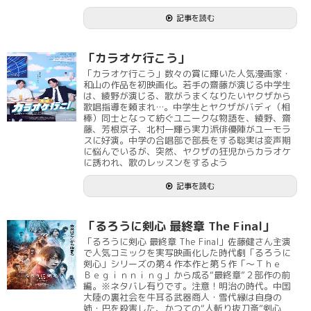
記事を読む
「カラオケ行こう」
「カラオケ行こう」数々の賞に輝いた人気漫画家・
和山の作品を初映画化。若手の齋藤が演じる中学生
は、綾野が演じる、歌がうまくなりたいヤクザから
歌唱指導を頼まれ…。中学生とヤクザがバディ（相
棒）同士となって紡ぐユニークな物語を、綾野、齋
藤、芳根京子、北村一輝ら実力派俳優陣がユーモラ
スに好演。中学の合唱部で部長をする聡実は変声期
に悩んでいるが、突然、ヤクザの狂児からカラオケ
に誘われ、歌のレッスンをするよう
記事を読む
「るろうに剣心 最終章 The Final」
「るろうに剣心 最終章 The Final」佐藤健さん主演
で人気コミックを実写映画化した時代劇「るろうに
剣心」シリーズの第４作本作と第５作「～Ｔｈｅ
Ｂｅｇｉｎｎｉｎｇ」から成る“最終章”２部作の前
編。※ネタバレ有りです。注意！明治の時代。中国
大陸の裏社会を牛耳る武器商人・雪代縁は自身の
姉・巴を殺害した、かつての“人斬り抜刀斎”剣心