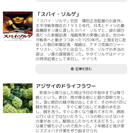
「スパイ・ゾルゲ」
「スパイ・ゾルゲ」巨匠・篠田正浩監督の引退作。
太平洋戦争間近の１９３０年代、日本とドイツの最
高機密をソ連に渡したスパイ・ゾルゲと、彼の協力
者だった新聞記者・尾崎秀実の実像に迫る。世の中
が戦争へと動きつつあった1930年代。上海支社に赴
任した朝日新聞記者・尾崎は、ナチス党員のジャー
ナリスト、ゾルゲと出会う。だが、ゾルゲの本当の
姿は、ソ連の諜報員だった。やがてゾルゲはドイツ
の特派記者として来日し、ドイツ大
記事を読む
アジサイのドライフラワー
昨夜から降り出した雨は今日の午前中までは降り
続くという。昨日、雨が降る前にと庭の草取りをし
た。急に数匹の蜂が飛び出してきて、その中の1匹に
腕を刺された。 すぐに絞り出して水道の水を出
し、腕を洗う。すぐに赤くなり腫れてきたが、病院
に行くほどではないだろう。バラの枝に小さなハチ
の巣があった。駆除はしたから大丈夫だろう。小さ
な巣で蜂も小さいので良かった。２年間ほど我が家
にスズメバチが巣を作り悩ませられ