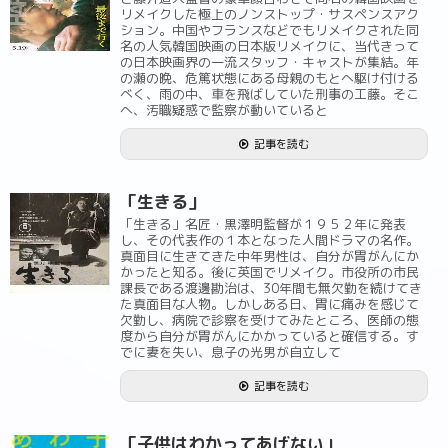
リメイクした極上のノンストップ・サスペンスアク
ション。中国やフランスなどでもリメイクされた同
名の人気韓国映画の日本版リメイクに、当代きって
の日本映画界の一流スタッフ・キャストが集結。年
の瀬の晩、危篤状態にある母親のもとへ駆け付ける
べく、雨の中、車を飛ばしていた刑事の工藤。そこ
へ、汚職疑惑で監察が動いていると
記事を読む
「生きる」
「生きる」名匠・黒澤明監督が１９５２年に発表
し、その代表作の１本となった人間ドラマの名作。
真面目に生きてきた中年男性は、自分が胃がんにか
かったと知る。後に英国でリメイク。市役所の市民
課長である渡邊勘治は、30年間も無欠勤を続けてき
た真面目な人物。しかしある日、胃に痛みを感じて
欠勤し、病院で診察を受けてみたところ、医師の態
度から自分が胃がんにかかっていると確信する。す
でに妻を失い、息子の光男が自立して
記事を読む
「子供はわかってあげない」