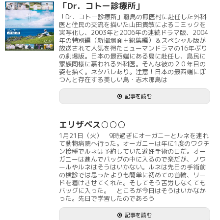
「Dr．コトー診療所」
「Dr．コトー診療所」離島の無医村に赴任した外科
医と住民の交流を描いた山田貴敏によるコミックを
実写化し、2003年と2006年の連続ドラマ版、2004
年の特別編（新撮場面＋総集編）＆スペシャル版が
放送されて人気を得たヒューマンドラマの16年ぶり
の劇場版。日本の最西端にある島に赴任し、島民に
家族同様に慕われる外科医。そんな彼の２０年目の
姿を描く。ネタバレあり。注意！日本の最西端にぽ
つんと存在する美しい島・志木那島は
記事を読む
エリザベス○○○
1月21日（火） 9時過ぎにオーガニーとルネを連れ
て動物病院へ行った。オーガニーは年に1度のワクチ
ン接種でルネは予約していた避妊手術の日だ。オー
ガニーは進んでバッグの中に入るので楽だが、ノワ
ールやルネはそうはいかない。ルネは先日の手術前
の検診では思ったよりも簡単に初めての首輪、リー
ドを着けさせてくれた。そしてそう苦労しなくても
バッグに入った。 ところが今日はそうはいかなか
った。先日で学習したのであろう
記事を読む