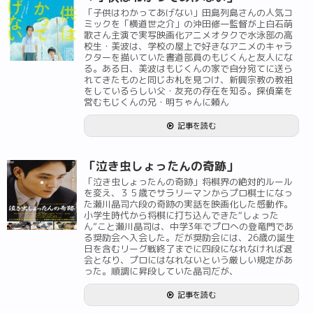
「子供はわかってあげない」田島列島さんの人気コ
ミックを「横道世之介」の沖田修一監督が上白石萌
歌さん主演で実写映画化アニメオタクで水泳部の高
校生・美波は、学校の屋上で好きなアニメのキャラ
クターを描いていた書道部員のもじくんと友人にな
る。ある日、美波はもじくんの家で自分宛てに送ら
れてきたものと同じお札を見つけ、新興宗教の教祖
をしているらしい父・友充の存在を知る。探偵業を
営むもじくんの兄・明ちゃんに頼ん
記事を読む
「泣き虫しょったんの奇跡」
「泣き虫しょったんの奇跡」将棋界の絶対的ルール
を変え、３５歳でサラリーマンからプロ棋士になっ
た瀬川晶司六段の奇跡の実話を映画化した感動作。
小学生時代から将棋に打ち込んできた“しょった
ん”こと瀬川晶司は、中学3年でプロへの登竜門であ
る奨励会へ入会した。だが奨励会には、26歳の誕生
日を含むリーグ戦終了までに四段になれなければ退
会となり、プロにはなれないという厳しい規定があ
った。順調に昇段していた晶司だが、
記事を読む