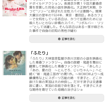
ドボイルドアクション。長浦京が第１９回大藪春彦
賞を受賞した同名小説を映画化。大正時代末期、か
つて“リリー”と呼ばれた女性スパイは激闘へ。関東
大震災の翌年の1924年、東京・墨田区。あるカフェ
ーで女将をしている百合は、かつて任務のためには
殺人もいとわない非情のスパイ、“リボルバー・リリ
ー”として活躍した。そんな百合はある一家が殺され
た事件で自身の旧知の男性が疑わ
記事を読む
「ふたり」
「ふたり」大林宣彦監督が赤川次郎の小説を映画化
した青春ファンタジー。自身の故郷・尾道を舞台に
翻案して映画化した青春ファンタジー。「あした」
「あの、夏の日 ～とんでろ、じいちゃん～」へと
続く“新・尾道三部作”の第1作。～WOWOWより～成
績優秀な上にスポーツ万能の姉・千津子と、どこか
抜けた妹の実加は大の仲良し。だが千津子は交通事
故に遭い、実加の目前で命を落とす。千津子に大き
な期待を寄せていた母親の治子はショ
記事を読む