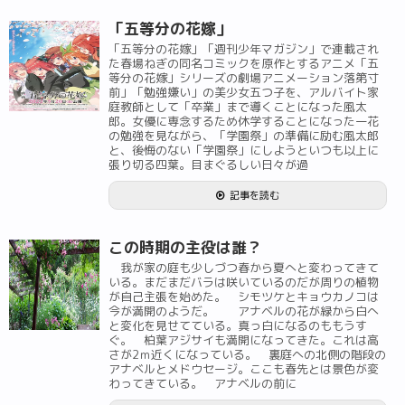
「五等分の花嫁」
「五等分の花嫁」「週刊少年マガジン」で連載され
た春場ねぎの同名コミックを原作とするアニメ「五
等分の花嫁」シリーズの劇場アニメーション落第寸
前」「勉強嫌い」の美少女五つ子を、アルバイト家
庭教師として「卒業」まで導くことになった風太
郎。女優に専念するため休学することになった一花
の勉強を見ながら、「学園祭」の準備に励む風太郎
と、後悔のない「学園祭」にしようといつも以上に
張り切る四葉。目まぐるしい日々が過
記事を読む
この時期の主役は誰？
我が家の庭も少しづつ春から夏へと変わってきて
いる。まだまだバラは咲いているのだが周りの植物
が自己主張を始めた。 シモツケとキョウカノコは
今が満開のようだ。 アナベルの花が緑から白へ
と変化を見せてている。真っ白になるのももうす
ぐ。 柏葉アジサイも満開になってきた。これは高
さが2ｍ近くになっている。 裏庭への北側の階段の
アナベルとメドウセージ。ここも春先とは景色が変
わってきている。 アナベルの前に