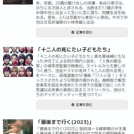
年、京都。20歳の駆け出しの俳優・長谷川泰子は、
のちに天才詩人と評される、当時まだ17歳の学生・
中原中也と出会って互いに恋に落ち、同棲生活を始
める。翌年、2人は京都から東京へと移住。やがて中
也は文芸評論家の小林秀雄と出会
記事を読む
「十二人の死にたい子どもたち」
「十二人の死にたい子どもたち」直木賞候補にもな
った冲方丁による初の現代小説を、「人魚の眠る
家」の堤幸彦監督が映画化。タイトルからも察しが
つく通り、法廷ドラマの名作「十二人の怒れる男」
をベースに、萩尾望都のSF漫画「11人いる！」をミ
ックスさせたような物語が描かれる。廃病院で集団
安楽死を図る未成年たちが地下の部屋で起こった不
思議な出来事の真相に迫るミステリーから、自分た
ちのアイデンティティーを見つけてい
記事を読む
「最後まで行く(2023)」
「最後まで行く(2023)」岡田准一＆綾野剛のＷ主演
と藤井道人監督の豪華顔合わせで同名の韓国映画を