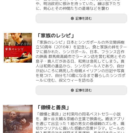
や、明治政府に恨みを持っていた。縁は部下たち
に、剣心とその仲間たちの道場などを襲わ
記事を読む
「家族のレシピ」
「家族のレシピ」日本とシンガポールの外交関係樹
立50周年（2016年）を記念し、食と家族の絆をテー
マに描かれた、シンガポール、日本、フランス合作
の映画 群馬県高崎市でラーメン店を営む和男とその
息子・真人だがある日、和男は急死してしまう。真
人は和男の遺品から、シンガポール人であり、自分
が幼いころに病死した母親メイリアンの日記や写真
を見つけ、自分も10歳になるまで暮らしたシンガポ
ールに住む、叔父ウィーを訪ねる
記事を読む
「傲慢と善良」
「傲慢と善良」辻村深月の同名ベストセラー小説
を、藤ヶ谷太輔＆奈緒の主演で映画化。婚活アプリ
を通じて出会った１組の男女の価値観のズレを、痛
切かつリアルに描いた感動の恋愛ドラマ。ビールの