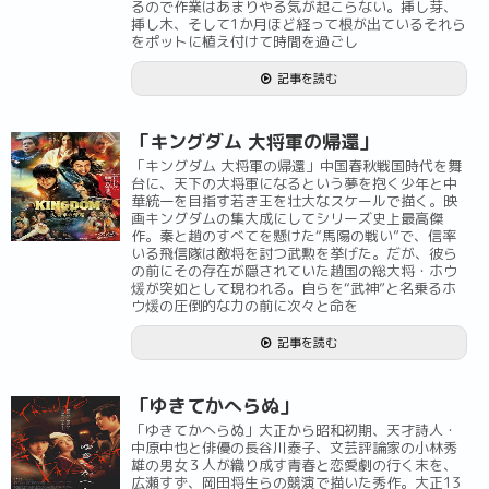
るので作業はあまりやる気が起こらない。挿し芽、
挿し木、そして1か月ほど経って根が出ているそれら
をポットに植え付けて時間を過ごし
記事を読む
「キングダム 大将軍の帰還」
「キングダム 大将軍の帰還」中国春秋戦国時代を舞
台に、天下の大将軍になるという夢を抱く少年と中
華統一を目指す若き王を壮大なスケールで描く。映
画キングダムの集大成にしてシリーズ史上最高傑
作。秦と趙のすべてを懸けた“馬陽の戦い”で、信率
いる飛信隊は敵将を討つ武勲を挙げた。だが、彼ら
の前にその存在が隠されていた趙国の総大将・ホウ
煖が突如として現われる。自らを“武神”と名乗るホ
ウ煖の圧倒的な力の前に次々と命を
記事を読む
「ゆきてかへらぬ」
「ゆきてかへらぬ」大正から昭和初期、天才詩人・
中原中也と俳優の長谷川泰子、文芸評論家の小林秀
雄の男女３人が織り成す青春と恋愛劇の行く末を、
広瀬すず、岡田将生らの競演で描いた秀作。大正13