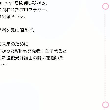
ｎｎｙ”を開発しながら、
に問われたプログラマー、
社会派ドラマ。
発者を罪に問えば、
。
の未来のために
かったWinny開発者・金子勇氏と
えた壇俊光弁護士の闘いを描いた
り～