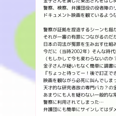
金子さんを演じた東出さんをはじ
警察、検察、弁護団役の役者陣の
ドキュメント映画を観ているよう
警察が証拠を捏造するシーンも描
それが一審の有罪につながるのだ
日本の司法が冤罪を生み出す仕組
今だに（当時2002年）そんな時
（もしかして今も変わらないのか
金子さんが疑いもなく簡単に調書
『ちょっと待ってー！後で訂正で
映画を観ながら必死に叫んでしま
天才的な研究者故の専門バカ？の
あまりにも人を疑わない一般的な
警察に利用されてしまった…
弁護団にも簡単にサインしてはダ