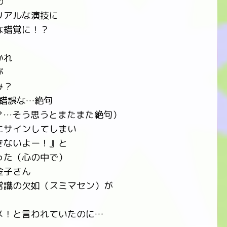
め
リアルな演技に
な錯覚に！？
かれ
が
み？
代錯誤な…絶句
？…そう思うとまたまた絶句）
にサインしてしまい
きないよー！』と
った（心の中で）
金子さん
常識の欠如（スミマセン）が
メ！と言われていたのに…