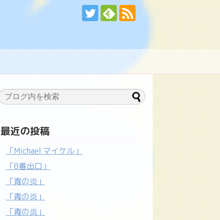
最近の投稿
「Michael マイケル」
「8番出口」
「青の炎」
「青の炎」
「青の炎」