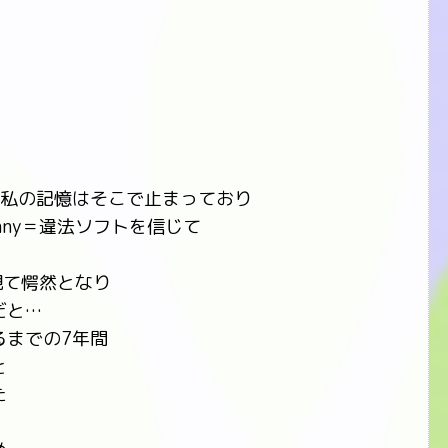
に…私の記憶はそこで止まっており
nny＝違法ソフトを信じて
観て愕然となり
だと…
るまでの7年間
と
た