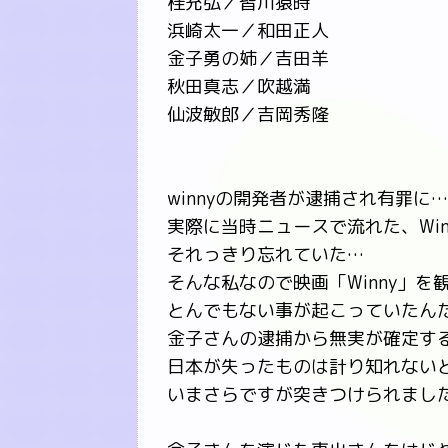
桂充弘／皆川猿時
浜崎太一／和田正人
金子勇の姉／吉田羊
秋田真志／吹越満
仙波敏郎／吉岡秀隆
winnyの開発者が逮捕され有罪
実際に当時ニュースで流れた、Wi
それっきり忘れていた…
そんな私なので映画「Winny」を
とんでもない事が起こっていたん
金子さんの逮捕から無実が確定す
日本が失ったものは計り知れない
いまさらですが突きつけられまし