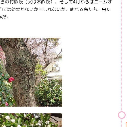
からの竹酢液（又は木酢液）、そして4月からはニームオ
どには効果がないかもしれないが、訪れる鳥たち、虫た
かだ。