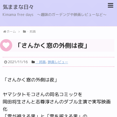
気ままな日々
Kimama free days 〜趣味のガーデングや映画レビューなど〜
ホーム
・邦画
「さんかく窓の外側は夜」
2021/11/16
・邦画
,
映画レビュー
「さんかく窓の外側は夜」
ヤマシタトモコさんの同名コミックを
岡田将生さんと志尊淳さんのダブル主演で実写映画
化
「霊が視える男」と「霊を祓える男」の