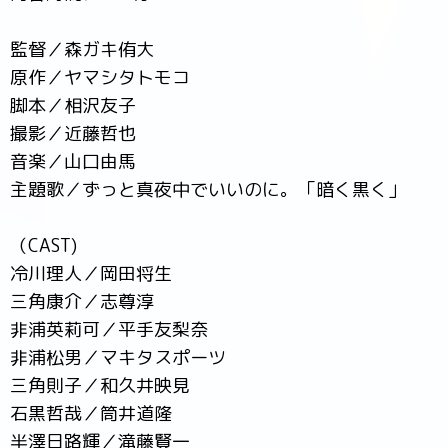
監督／森ガキ侑大
原作／ヤマシタトモコ
脚本／相沢友子
撮影／近藤哲也
音楽／山口由馬
主題歌／ずっと真夜中でいいのに。「暗く黒く」
（CAST)
冷川理人／岡田将生
三角康介／志尊淳
非浦英莉可／平手友梨奈
非浦松男／マキタスポーツ
三角則子／和久井映見
石黒哲哉／筒井道隆
半澤日路輝／滝藤賢一