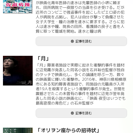
が映画化青年医師の速水は先輩医師の小堺に頼ま
れ、田所病院で一夜限りの当直を引き受ける。だが
近所のコンビニで強盗事件を起こしたピエロ姿の犯
人が病院を占拠し、犯人は自分が撃って負傷させた
女子大学生・瞳の治療を速水に要求する。さらに犯
人は速水や瞳、院長の田所、看護師の良子と香を人
質に取って籠城を開始。速水と瞳は病
記事を読む
「月」
「月」障害者施設で実際に起きた衝撃的事件を題材
に辺見庸が発表した同名小説を石井裕也監督が独自
のタッチで映画化し、多くの論議を呼ぶ一方、数々
の映画賞に輝いた衝撃作。2016年、神奈川県相模原
市にある知的障害者施設で、同施設の元職員が入所
者19人を殺害するという衝撃的事件が発生。世間を
震撼させたこの未曽有の事件を題材に辺見が翌年発
表した同名小説の映画化に、「映画 夜空はいつでも
最高密度の青色だ」の石井監督が
記事を読む
「オリヲン座からの招待状」