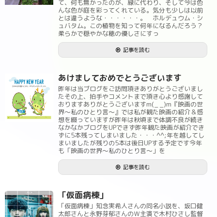
て、何も無かったのが、緑に代わり、そして今は色
んな色が庭を彩ってくれている。気分も少しは以前
とは違うような・・・・・・。 ホルデュウム・シ
ュバタム。この植物を知って何年になるんだろう？
柔らかで穏やかな穂の優しさにすっ
記事を読む
あけましておめでとうございます
昨年は当ブログをご訪問頂きありがとうございまし
たその上、拍手やコメントまで頂き心より感謝して
おりますありがとうございますm(_ _)m『映画の世
界～私のひとり言～』では私が観た映画の紹介＆感
想を綴っていますが昨年は秋頃まで体調不良が続き
なかなかブログをUPできず昨年観た映画が紹介でき
ずに5本残ってしまいました・・・^^;年を越してし
まいましたが残りの5本は後日UPする予定です今年
も「映画の世界～私のひとり言～」を
記事を読む
「仮面病棟」
「仮面病棟」知念実希人さんの同名小説を、坂口健
太郎さんと永野芽郁さんのＷ主演で木村ひさし監督