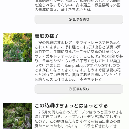
海軍総督ペリーと面談し、和親条約のもとでの開国
を迫られる。そんな中、安中藩主・板倉勝明は外国
の脅威に備え、藩士たちの心と体
記事を読む
裏庭の様子
今の裏庭はオルレア・ホワイトレースで埋め尽く
されています。こぼれ種でこれだけ出るとは凄い繁
殖力です。手前にあるパーゴラにあるのは夢乙女と
ウティガルトフォールです。ここには2個の巣箱があ
り、今年もシジュウカラが子育てをしてヒナが巣立
って行きました。&amp;nbsp;アナベルが少しづつ
ですが白くなってきています。もうすぐ庭は夏の花
へと移っていきます。裏庭にある石窯はパンとピザ
を焼くために作りました。本やネットで
記事を読む
この時期はちょっとはほっとする
2,3月の何もなかったガーデンはやっと華やかさを
増してきている。オープンガーデンも辞めてしまっ
たので、この庭は私たちがすべてを独占出来るのは
良かったのかもしれない。 バラも咲き出してき