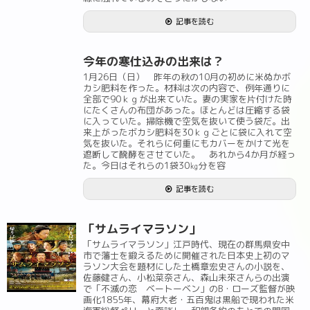
記事を読む
今年の寒仕込みの出来は？
1月26日（日） 昨年の秋の10月の初めに米ぬかボ
カシ肥料を作った。材料は次の内容で、例年通りに
全部で90ｋｇが出来ていた。妻の実家を片付けた時
にたくさんの布団があった。ほとんどは圧縮する袋
に入っていた。掃除機で空気を抜いて使う袋だ。出
来上がったボカシ肥料を30ｋｇごとに袋に入れて空
気を抜いた。それらに何重にもカバーをかけて光を
遮断して醗酵をさせていた。 あれから4か月が経っ
た。今日はそれらの1袋30㎏分を容
記事を読む
「サムライマラソン」
「サムライマラソン」江戸時代、現在の群馬県安中
市で藩士を鍛えるために開催された日本史上初のマ
ラソン大会を題材にした土橋章宏史さんの小説を、
佐藤健さん、小松菜奈さん、森山未來さんらの出演
で「不滅の恋 ベートーベン」のB・ローズ監督が映
画化1855年、幕府大老・五百鬼は黒船で現われた米