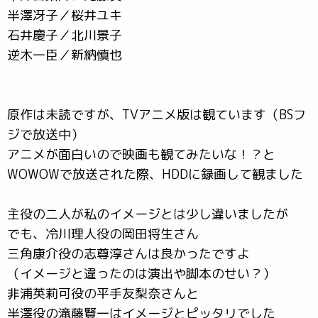
半澤冴子／桜井ユキ
石井慶子／北川景子
逆木一臣／新納慎也
原作は未読ですが、TVアニメ版は観ています（BSフ
ジで放送中）
アニメが面白いので映画も観てみたいな！？と
WOWOWで放送された際、HDDに録画して観ました
主役の二人が私のイメージとは少し違いましたが
でも、冷川理人役の岡田将生さん
三角康介役の志尊淳さんは良かったですよ
（イメージと違ったのは演出や脚本のせい？）
非浦英莉可役の平手友梨奈さんと
半澤役の滝藤賢一はイメージとピッタリでした