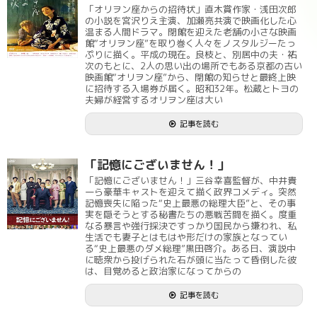
「オリヲン座からの招待状」直木賞作家・浅田次郎
の小説を宮沢りえ主演、加瀬亮共演で映画化した心
温まる人間ドラマ。閉館を迎えた老舗の小さな映画
館“オリヲン座”を取り巻く人々をノスタルジーたっ
ぷりに描く。平成の現在。良枝と、別居中の夫・祐
次のもとに、2人の思い出の場所でもある京都の古い
映画館“オリヲン座”から、閉館の知らせと最終上映
に招待する入場券が届く。昭和32年。松蔵とトヨの
夫婦が経営するオリヲン座は大い
記事を読む
「記憶にございません！」
「記憶にございません！」三谷幸喜監督が、中井貴
一ら豪華キャストを迎えて描く政界コメディ。突然
記憶喪失に陥った“史上最悪の総理大臣”と、その事
実を隠そうとする秘書たちの悪戦苦闘を描く。度重
なる暴言や強行採決ですっかり国民から嫌われ、私
生活でも妻子とはもはや形だけの家族となってい
る“史上最悪のダメ総理”黒田啓介。ある日、演説中
に聴衆から投げられた石が頭に当たって昏倒した彼
は、目覚めると政治家になってからの
記事を読む