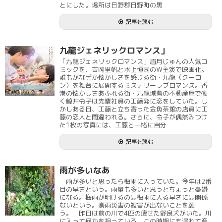
とにした。場所は日野郡日野町の黒
記事を読む
九龍ジェネリックロマンス」
「九龍ジェネリックロマンス」眉月じゅんの人気コ
ミックを、吉岡里帆と水上恒司のＷ主演で映画化。
誰もがなぜか懐かしさを感じる街・九龍（クーロ
ン）を舞台に展開するミステリーラブロマンス。香
港の懐かしさあふれる街・九龍城砦の不動産屋で働
く鯨井令子は先輩社員の工藤発に恋をしていた。し
かしある日、工藤と立ち寄った金魚茶館の店員に工
藤の恋人と間違われる。さらに、令子が偶然みつけ
た1枚の写真には、工藤と一緒に自分
記事を読む
雨が多いなあ
雨が多いと思ったら梅雨に入っていた。今年は2番
目の早さという。雨量も多いと思うとちょっと憂鬱
になる。梅雨が明けるのは梅雨に入る早さには関係
ないという。豪雨災害の被害が出ないことを願
う。 昨日は前の川で4匹の痩せた野良犬がいた。川
に入って何かを狙っている。この時期にも遅れて産