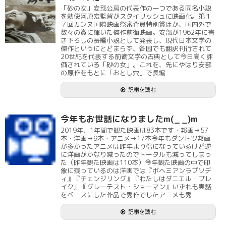
「砂の女」安部公房の代表作の一つである同名小説
を勅使河原宏監督がスタイリッシュに映画化。第１
７回カンヌ国際映画祭審査員特別賞ほか、国内外で
数々の賞に輝いた傑作前衛映画。安部が1962年に書
き下ろしの長編小説として発表し、現代日本文学の
傑作というにとどまらず、各国でも翻訳刊行されて
20世紀を代表する前衛文学の古典として今日高く評
価されている「砂の女」。これを、先にやはり安部
の原作をもとに「おとし穴」で長編
記事を読む
今年もお世話になりましたm(_ _)m
2019年、1年間で観た映画は83本です・邦画→57
本・洋画→9本・アニメ→17本今年もダントツ邦画
が多かったアニメは昨年より倍になっているけど逆
に洋画がかなり減ったのでトータルも減ってしまっ
た（昨年観た映画は110本）今年観た映画の中で印
象に残っているのは洋画では『ボヘミアンラプソデ
ィ』『チェンジリング』『わたしはダニエル・ブレ
イク』『グレーテスト・ショーマン』いずれも実話
をベースにした作品で秀作でしたアニメも秀
記事を読む