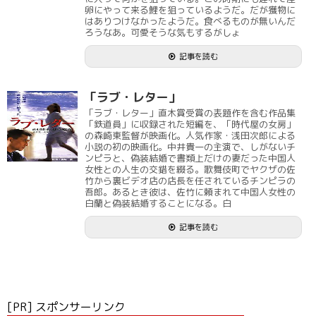
卵にやって来る鯉を狙っているようだ。だが獲物に
はありつけなかったようだ。食べるものが無いんだ
ろうなあ。可愛そうな気もするがしょ
記事を読む
「ラブ・レター」
「ラブ・レター」直木賞受賞の表題作を含む作品集
「鉄道員」に収録された短編を、「時代屋の女房」
の森崎東監督が映画化。人気作家・浅田次郎による
小説の初の映画化。中井貴一の主演で、しがないチ
ンピラと、偽装結婚で書類上だけの妻だった中国人
女性との人生の交錯を綴る。歌舞伎町でヤクザの佐
竹から裏ビデオ店の店長を任されているチンピラの
吾郎。あるとき彼は、佐竹に頼まれて中国人女性の
白蘭と偽装結婚することになる。白
記事を読む
[PR] スポンサーリンク