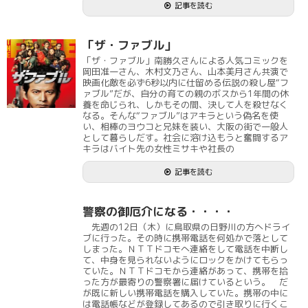
記事を読む
「ザ・ファブル」
「ザ・ファブル」南勝久さんによる人気コミックを
岡田准一さん、木村文乃さん、山本美月さん共演で
映画化敵を必ず6秒以内に仕留める伝説の殺し屋“フ
ァブル”だが、自分の育ての親のボスから1年間の休
養を命じられ、しかもその間、決して人を殺せなく
なる。そんな“ファブル”はアキラという偽名を使
い、相棒のヨウコと兄妹を装い、大阪の街で一般人
として暮らしだす。社会に溶け込もうと奮闘するア
キラはバイト先の女性ミサキや社長の
記事を読む
警察の御厄介になる・・・・
先週の12日（木）に鳥取県の日野川の方へドライ
ブに行った。その時に携帯電話を何処かで落として
しまった。ＮＴＴドコモへ連絡をして電話を中断し
て、中身を見られないようにロックをかけてもらっ
ていた。ＮＴＴドコモから連絡があって、携帯を拾
った方が最寄りの警察署に届けているという。 だ
が既に新しい携帯電話を購入していた。携帯の中に
は電話帳などが登録してあるので引き取りに行くこ