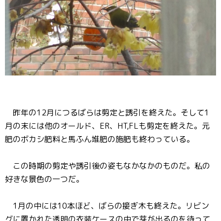
昨年の12月につるばらは剪定と誘引を終えた。そして1
月の末には他のオールド、ER、HT,FLも剪定を終えた。元
肥のボカシ肥料と馬ふん堆肥の施肥も終わっている。
この時期の剪定や誘引後の姿もなかなかのものだ。私の
好きな景色の一つだ。
1月の中には10本ほど、ばらの接ぎ木も終えた。リビン
グに置かれた透明の衣装ケースの中で芽が出るのを待って