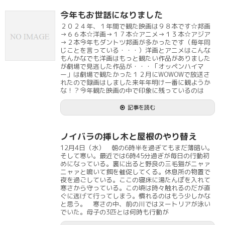
今年もお世話になりました
２０２４年、１年間で観た映画は９８本です☆邦画
→６６本☆洋画→１７本☆アニメ→１３本☆アジア
→２本今年もダントツ邦画が多かったです（毎年同
じことを言っている・・・）洋画とアニメはこんな
もんかなでも洋画はもっと観たい作品がありました
が劇場で見逃した作品が・・・「オッペンハイマ
ー」は劇場で観たかった１２月にWOWOWで放送さ
れたので録画はしました来年年明け一番に観ようか
な！？今年観た映画の中で印象に残っているのは
記事を読む
ノイバラの挿し木と屋根のやり替え
12月4日（水） 朝の6時半を過ぎてもまだ薄暗い。
そして寒い。最近では6時45分過ぎが毎日の行動初
めになっている。裏に出ると野良の三毛猫がニャァ
ニャァと鳴いて餌を催促してくる。休息所の物置で
夜を過ごしている。ここの寝床に湯たんぽを入れて
寒さから守っている。この頃は時々触れるのだが直
ぐに逃げて行ってしまう。慣れるのはもう少しかな
と思う。 寒さの中、前の川ではヌートリアが泳い
でいた。母子の3匹とは何時も行動が