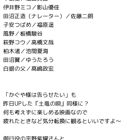
伊井野ミコ／影山優佳
田沼正造（ナレーター）／佐藤二朗
子安つばめ／福原遥
風野／板橋駿谷
萩野コウ／高橋文哉
柏木渚／池間夏海
田沼翼／ゆうたろう
白銀の父／髙嶋政宏
「かぐや様は告らせたい」も
昨日UPした『土竜の唄』同様に？
何も考えずに楽しめる映画なので
疲れたときなど気分転換に観るといいですよ～
御行役の平野紫耀さんと