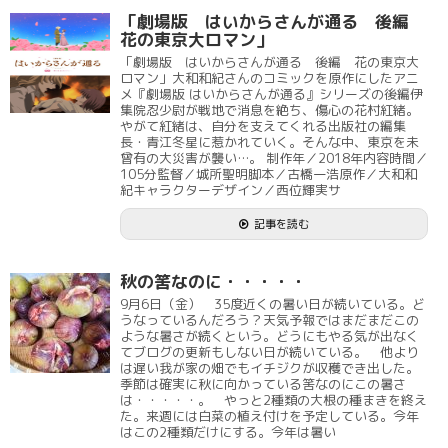
「劇場版 はいからさんが通る 後編
花の東京大ロマン」
「劇場版 はいからさんが通る 後編 花の東京大
ロマン」大和和紀さんのコミックを原作にしたアニ
メ『劇場版 はいからさんが通る』シリーズの後編伊
集院忍少尉が戦地で消息を絶ち、傷心の花村紅緒。
やがて紅緒は、自分を支えてくれる出版社の編集
長・青江冬星に惹かれていく。そんな中、東京を未
曾有の大災害が襲い…。 制作年／2018年内容時間／
105分監督／城所聖明脚本／古橋一浩原作／大和和
紀キャラクターデザイン／西位輝実サ
記事を読む
秋の筈なのに・・・・・
9月6日（金） 35度近くの暑い日が続いている。ど
うなっているんだろう？天気予報ではまだまだこの
ような暑さが続くという。どうにもやる気が出なく
てブログの更新もしない日が続いている。 他より
は遅い我が家の畑でもイチジクが収穫でき出した。
季節は確実に秋に向かっている筈なのにこの暑さ
は・・・・・。 やっと2種類の大根の種まきを終え
た。来週には白菜の植え付けを予定している。今年
はこの2種類だけにする。今年は暑い