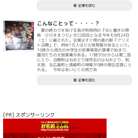
記事を読む
こんなことって・・・・？
夏の終わりを告げる我が町恒例の『炎と響きの祭
典・ひびきまつり』が22回目となる今年も8月24日
（土）に催された。会場はすぐ傍の道の駅『アリス
ト沼隈』で、例年1万人ほどの見物客があるという。
16時から地元の中学生の吹奏楽部の演奏で始まり、
園児たちの太鼓演奏がある。17時30分からは第二部
に入り、沼隈町はねおどり保存会のはねおどり、和
太鼓、北広島町と浦崎町の神楽が9時の閉会迄演じら
れる。 今年はあいにくの雨であ
記事を読む
[PR] スポンサーリンク