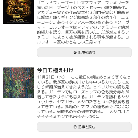
「ゴッドファーザー」巨大マフィア・ファミリーを
描いたＭ・プーヅォのベストセラー小説を映画化。
アカデミー賞での作品賞含む３部門受賞など映画史
に燦然と輝くギャング叙事詩３部作の第１作！ニュ
ーヨーク。あるイタリア人一家の長であるドン・ヴ
ィト・コルレオーネはマフィアのファミリーで絶対
的権力を誇り、巨万の富を築いた。だが対立するフ
ァミリーによって彼が狙撃される事件が起きる。コ
ルレオーネ家のおとなしい三男マイ
記事を読む
今日も植え付け
11月21日（木） ここ数日の朝はめっきり寒くなっ
ている。我が家の前の川でも年中いるカモたちに交
じり新顔が増えてきたようだ。ヒドリガモの姿も見
える。ガーデンではローズヒップの色も幾分赤みが
増してきたようにも思える。ガーデンを訪れるシジ
ュウカラ、ヤマガラ、メジロたちといった野鳥も増
えてきている。餌箱のヒマワリの種も直ぐになくな
っている。何時もの冬の到来である。 メジロ用に
そろそろミカンでも吊るそうかな。
記事を読む