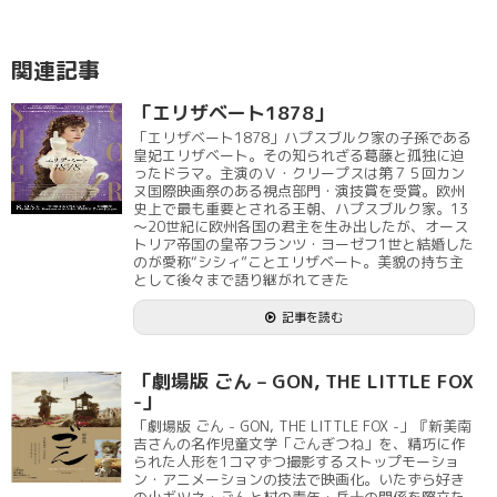
関連記事
「エリザベート1878」
「エリザベート1878」ハプスブルク家の子孫である
皇妃エリザベート。その知られざる葛藤と孤独に迫
ったドラマ。主演のＶ・クリープスは第７５回カン
ヌ国際映画祭のある視点部門・演技賞を受賞。欧州
史上で最も重要とされる王朝、ハプスブルク家。13
～20世紀に欧州各国の君主を生み出したが、オース
トリア帝国の皇帝フランツ・ヨーゼフ1世と結婚した
のが愛称“シシィ”ことエリザベート。美貌の持ち主
として後々まで語り継がれてきた
記事を読む
「劇場版 ごん – GON, THE LITTLE FOX
-」
「劇場版 ごん - GON, THE LITTLE FOX -」『新美南
吉さんの名作児童文学「ごんぎつね」を、精巧に作
られた人形を1コマずつ撮影するストップモーショ
ン・アニメーションの技法で映画化。いたずら好き