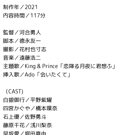
制作年／2021
内容時間／117分
監督／河合勇人
脚本／徳永友一
撮影／花村也寸志
音楽／遠藤浩二
主題歌／King & Prince「恋降る月夜に君想ふ」
挿入歌／Ado「会いたくて」
（CAST)
白銀御行／平野紫耀
四宮かぐや／橋本環奈
石上優／佐野勇斗
藤原千花／浅川梨奈
早坂愛／堀田真由