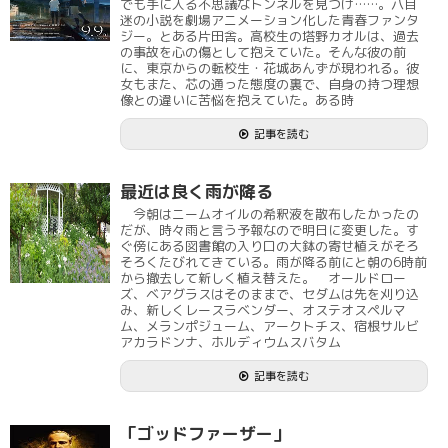
でも手に入る不思議なトンネルを見つけ……。八目
迷の小説を劇場アニメーション化した青春ファンタ
ジー。とある片田舎。高校生の塔野カオルは、過去
の事故を心の傷として抱えていた。そんな彼の前
に、東京からの転校生・花城あんずが現われる。彼
女もまた、芯の通った態度の裏で、自身の持つ理想
像との違いに苦悩を抱えていた。ある時
記事を読む
最近は良く雨が降る
今朝はニームオイルの希釈液を散布したかったの
だが、時々雨と言う予報なので明日に変更した。す
ぐ傍にある図書館の入り口の大鉢の寄せ植えがそろ
そろくたびれてきている。雨が降る前にと朝の6時前
から撤去して新しく植え替えた。 オールドロー
ズ、ベアグラスはそのままで、セダムは先を刈り込
み、新しくレースラベンダー、オステオスペルマ
ム、メランポジューム、アークトチス、宿根サルビ
アカラドンナ、ホルディウムスバタム
記事を読む
「ゴッドファーザー」