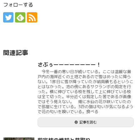
フォローする
関連記事
さぶぅーーーーーーーー！
今冬一番の寒い日が続いている。ここは温暖な瀬
戸内の海岸近くの土地であるので雪はめったに降ら
ない。1昨日に雪が降っていたが結局積もるというこ
とはなかった。池の傍にあるサクランボの剪定を行
った。横に伸びている枝を残して上に伸びている枝
は全て切った。半分近くは剪定した筈であるが画像
ではそう見えない。 畑に水仙の花が咲いていたの
で部屋に生けている。3匹の猫は匂いが気になるよう
で花の匂いを嗅いでいる。食べる
記事を読む