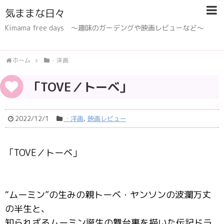
気ままな日々
Kimama free days 〜趣味のガーデングや映画レビューなど〜
ホーム
・洋画
「TOVE／トーベ」
2022/12/1
・洋画
,
映画レビュー
「TOVE／トーベ」
“ムーミン”の生みの親トーベ・ヤンソンの波瀾万丈
の半生と、
知られざるムーミン誕生の舞台裏を描いた伝記ドラ