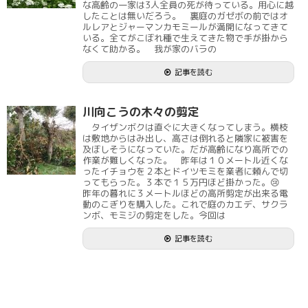
な高齢の一家は3人全員の死が待っている。用心に越
したことは無いだろう。 裏庭のガゼボの前ではオ
ルレアとジャーマンカモミールが満開になってきて
いる。全てがこぼれ種で生えてきた物で手が掛から
なくて助かる。 我が家のバラの
記事を読む
川向こうの木々の剪定
タイザンボクは直ぐに大きくなってしまう。横枝
は敷地からはみ出し、高さは倒れると隣家に被害を
及ぼしそうになっていた。だが高齢になり高所での
作業が難しくなった。 昨年は１０メートル近くな
ったイチョウを２本とドイツモミを業者に頼んで切
ってもらった。３本で１５万円ほど掛かった。😢
昨年の暮れに３メートルほどの高所剪定が出来る電
動のこぎりを購入した。これで庭のカエデ、サクラ
ンボ、モミジの剪定をした。今回は
記事を読む