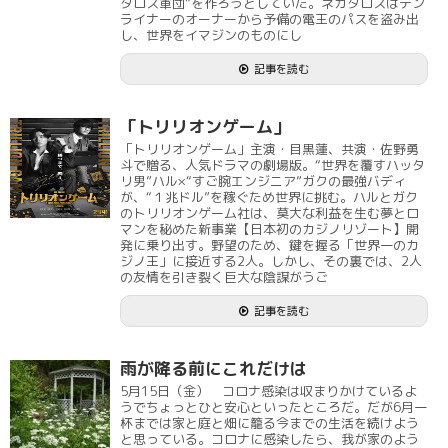
タロス軍団”を作ろうとしていた。ネガタロスはデン
ライナーのオーナーから予備の電王のパスを盗み出
し、世界をイマジンのものにし
記事を読む
「トリリオンゲーム」
「トリリオンゲーム」主演・目黒蓮、共演・佐野勇
斗で贈る、人気ドラマの劇場版。“世界を覆すハッタ
リ男”ハル×“すご腕エンジニア”ガクの最強バディ
が、“１兆ドル”を稼ぐため世界に挑む。ハルとガク
のトリリオンゲーム社は、莫大な利益を生む夢とロ
マンを秘めた新事業【日本初のカジノリゾート】開
発に乗り出す。野望のため、鍵を握る「世界一のカ
ジノ王」に接近する2人。しかし、その裏では、2人
の友情を引き裂く巨大な陰謀がうご
記事を読む
雨が降る前にこれだけは
5月15日（金） コロナ感染は収まりかけているよ
うでちょっとひと安心といったところだ。だが6月一
杯までは家と庭と畑に籠る今までの生活を続けよう
と思っている。コロナに感染したら、我が家のよう