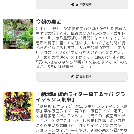
記事を読む
今朝の裏庭
6月5日（金） 家の裏にある休息所から見た裏庭の
中階段の様子です。最後のつるバラのウティガルト
フォール、赤八重野ばらが満開になっています。休
息所の椅子に座っての眺めは、ゆっくりと時間が流
れるのが感じられます。大好きな景色です。 前の
川ではカモとそのヒナたちが泳いでいるのが見えま
す。毎年の恒例の川の風景です。台風6号前までは、
5羽の小さなひなたちが親ガモの後を泳いでいたので
すが、3日には親鳥だけになって
記事を読む
「劇場版 仮面ライダー電王＆キバ クラ
イマックス刑事」
「劇場版 仮面ライダー電王＆キバ クライマックス刑
事」平成仮面ライダー第８作「仮面ライダー電王」
の劇場版第２弾。ＴＶシリーズ第９作「仮面ライダ
ーキバ」とクロスオーバーし盗まれた電王のパスを
めぐる争いが展開する。はぐれイマジンのネガタロ
スはファンガイアと手を組み、究極の悪の組織“ネガ