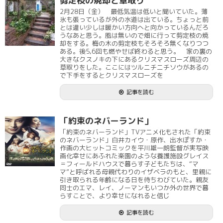
剪定枝の焼却と草取り
2月28日（金） 最低気温は低いと聞いていた。薄
氷も張っているが外の水道は出ている。ちょっと前
とは違い少しは暖かい方向へと向かっているんだろ
うなあと思う。風は無いので畑に行って剪定枝の焼
却をする。梅の木の剪定枝もそろそろ無くなりつつ
ある。後5,6回も燃やせば終わると思う。 家の裏の
大きなクスノキの下にあるクリスマスローズ周辺の
草取りをした。ここにはツルニチニチソウがあるの
で下手をするとクリスマスローズを
記事を読む
「約束のネバーランド」
「約束のネバーランド」TVアニメ化もされた「約束
のネバーランド」白井カイウ・原作、出水ぽすか・
作画の大ヒットコミックを平川雄一朗監督が実写映
画化幸せにあふれた楽園のような養護施設グレイス
＝フィールドハウスで暮らす子どもたちは、“マ
マ”と呼ばれる母親代わりのイザベラのもと、里親に
引き取られる年齢になる日を待ちわびていた。親友
同士のエマ、レイ、ノーマンもいつか外の世界で暮
らすことで、より幸せになれると信じ
記事を読む