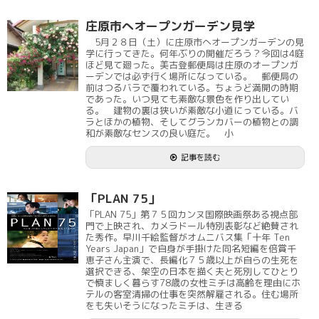
庄原市へオープンガーデン見学
5月２８日（土）に庄原市へオープンガーデンの見
学に行ってきた。何年ぶりの開催だろう？今回は4庭
ほど見て廻った。美古登郵便局は庄原のオープンガ
ーデンでは必ず行く場所になっている。 郵便局の
前はつるバラで覆われている。ちょうど満開の時期
であった。いつ見ても素敵な景色を作り出してい
る。 建物の裏は狭いが素敵な小道にっている。バ
ラとほかの植物、そしてグランカバーの植物との調
和が素敵なセンスの良い庭だ。 小
記事を読む
「PLAN 75」
「PLAN 75」第７５回カンヌ国際映画祭ある視点部
門で上映され、カメラドール特別表彰など絶賛され
た秀作。早川千絵監督がオムニバス集「十年 Ten
Years Japan」で自身が手掛けた同名短編を倍賞千
恵子さん主演で、長編化７５歳以上が自らの生死を
選択できる、架空の日本を描く夫と死別してひとり
で慎ましく暮らす78歳の女性ミチは高齢を理由にホ
テルの客室清掃の仕事を突然解雇される。住む場所
をも失いそうになったミチは、生きる