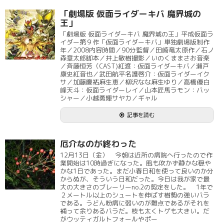
「劇場版 仮面ライダーキバ 魔界城の
王」
「劇場版 仮面ライダーキバ 魔界城の王」平成仮面ラ
イダー第９作「仮面ライダーキバ」単独劇場版制作
年／2008内容時間／90分監督／田崎竜太原作／石ノ
森章太郎脚本／井上敏樹撮影／いのくままさお音楽
／斉藤恒芳（CAST)紅渡：仮面ライダーキバ／瀬戸
康史紅音也／武田航平名護啓介：仮面ライダーイク
サ／加藤慶祐麻生恵／柳沢なな麻生ゆり／高橋優白
峰天斗：仮面ライダーレイ／山本匠馬ラモン：バッ
シャー／小越勇輝サヤカ／ギャル
記事を読む
厄介なのが終わった
12月13日（金） 今朝は近所の病院へ行ったので作
業開始は10時過ぎになった。風も吹かず静かな穏や
かな1日であった。まだ小春日和を使って良いのか分
からぬが、そういう日和だった。今日は我が家で最
大の大きさのブレーリーno.2の剪定をした。 1年で
２メートル以上のシュートを伸ばす樹勢の強いバラ
である。うどん粉病に弱いのが難点であるがそれを
補って余りあるバラだ。枝も太くトゲも大きい。だ
がウッティガルトフォールやポー