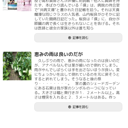
役で高杉真宙さんが声優に初挑戦！他人に興味を持
たず、本ばかり読んでいる「僕」は、病院の待合室
で“共病文庫”と書かれた日記帳を拾う。それは天真
爛漫な同じクラスの人気者、山内桜良がひそかに記
していた闘病日記だった。桜良は「僕」に、自分が
膵臓の病で長くは生きられないことを告げる。それ
は医師と彼女の家族以外は誰も知ら
記事を読む
恵みの雨は良いのだが
久しぶりの雨で、恵みの雨になったのは良いのだ
が、アナベルなんぞは茎が細いので倒れてしまう。
雨がやんでしばらくは手を出さないほうが良い。変
にちょっかいを出して倒れているのを元に戻そうと
すると折れてしまう。そうなると後の祭
り・・・・・・・・。 家の裏のシェードガーデン
にある石窯は我が家のシンボルの一つになってい
る。大きさは幅と奥行きが１．２メートル以上。高
さは煙突を入れると２．３メートルはある。作っ
記事を読む