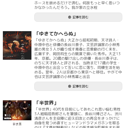
ホースを嵌めるだけで済む。何故もっと早く思いつ
かなかったんだろう。我が家の立水栓
記事を読む
「ゆきてかへらぬ」
「ゆきてかへらぬ」大正から昭和初期、天才詩人・
中原中也と俳優の長谷川泰子、文芸評論家の小林秀
雄の男女３人が織り成す青春と恋愛劇の行く末を、
広瀬すず、岡田将生らの競演で描いた秀作。大正13
年、京都。20歳の駆け出しの俳優・長谷川泰子は、
のちに天才詩人と評される、当時まだ17歳の学生・
中原中也と出会って互いに恋に落ち、同棲生活を始
める。翌年、2人は京都から東京へと移住。やがて中
也は文芸評論家の小林秀雄と出会
記事を読む
「半世界」
「半世界」40代を目前にしてあれこれ思い悩む男性
3人組稲垣吾郎さんを筆頭に、長谷川博己さん、渋川
清彦さんを主役陣に迎え旧友との再会をきっかけに
自身を見つめ直すヒューマンドラマメガホンを取る
のは『大鹿村騒動記』などの阪本順治監督生まれ育