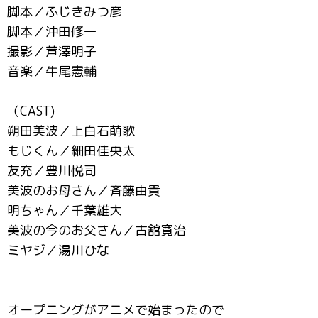
脚本／ふじきみつ彦
脚本／沖田修一
撮影／芦澤明子
音楽／牛尾憲輔
（CAST)
朔田美波／上白石萌歌
もじくん／細田佳央太
友充／豊川悦司
美波のお母さん／斉藤由貴
明ちゃん／千葉雄大
美波の今のお父さん／古舘寛治
ミヤジ／湯川ひな
オープニングがアニメで始まったので