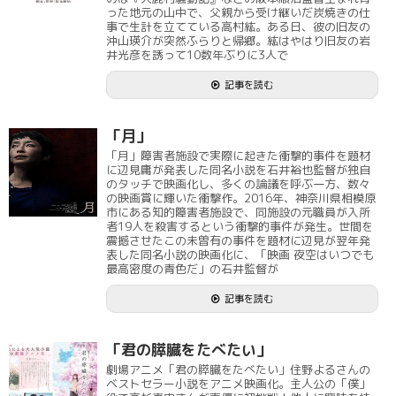
った地元の山中で、父親から受け継いだ炭焼きの仕
事で生計を立てている高村紘。ある日、彼の旧友の
沖山瑛介が突然ふらりと帰郷。紘はやはり旧友の岩
井光彦を誘って10数年ぶりに3人で
記事を読む
「月」
「月」障害者施設で実際に起きた衝撃的事件を題材
に辺見庸が発表した同名小説を石井裕也監督が独自
のタッチで映画化し、多くの論議を呼ぶ一方、数々
の映画賞に輝いた衝撃作。2016年、神奈川県相模原
市にある知的障害者施設で、同施設の元職員が入所
者19人を殺害するという衝撃的事件が発生。世間を
震撼させたこの未曽有の事件を題材に辺見が翌年発
表した同名小説の映画化に、「映画 夜空はいつでも
最高密度の青色だ」の石井監督が
記事を読む
「君の膵臓をたべたい」
劇場アニメ「君の膵臓をたべたい」住野よるさんの
ベストセラー小説をアニメ映画化。主人公の「僕」