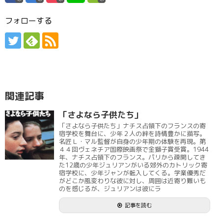
フォローする
関連記事
「さよなら子供たち」
「さよなら子供たち」ナチス占領下のフランスの寄
宿学校を舞台に、少年２人の絆を詩情豊かに描写。
名匠Ｌ・マル監督が自身の少年期の体験を再現。第
４４回ヴェネチア国際映画祭で金獅子賞受賞。1944
年、ナチス占領下のフランス。パリから疎開してき
た12歳の少年ジュリアンがいる郊外のカトリック寄
宿学校に、少年ジャンが転入してくる。学業優秀だ
がどこか風変わりな彼に対し、周囲は近寄り難いも
のを感じるが、ジュリアンは彼にラ
記事を読む