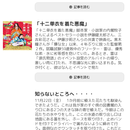
記事を読む
「十二単衣を着た悪魔」
「十二単衣を着た悪魔」脚本家・小説家の内館牧子
さんによるベストセラー小説を伊藤健太郎さん、三
吉彩花さん、伊藤沙莉さんらの共演で映画化。黒木
瞳さんが「嫌な女」以来、４年ぶりに放った監督第
２作。就職試験59連敗中のフリーター・雷は、優秀
な弟・水に劣等感を抱いていた。あるとき、雷は
「源氏物語」のイベント設営のアルバイトの帰り、
激しい雨に打たれ、不思議な光に吸い込まれる。気
が付くと、彼はなんとイベントで見た
記事を読む
知らないところへ・・・・
11月22日（金） 1か月前に植えた花たちも馴染ん
できたようだ。これは我が家のすぐ傍の図書館の入
り口にある2つの大きな鉢の寄せ植えだ。今朝はこの
花たちの水やりをした。ここの水道の取り出し口は
地面にある蓋を外し、ホースを取り付け、止めバン
ドを付けてドライバーで漏れないように締めて行
う。面倒なのでワンタッチを取り付けた。これだと