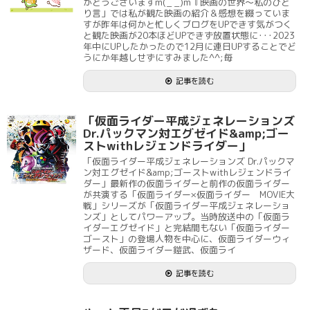
がとうございますm(_ _)m『映画の世界～私のひと
り言」では私が観た映画の紹介＆感想を綴っていま
すが昨年は何かと忙しくブログをUPできす気がつく
と観た映画が20本ほどUPできず放置状態に･･･2023
年中にUPしたかったので12月に連日UPすることでど
うにか年越しせずにすみました^^;毎
記事を読む
「仮面ライダー平成ジェネレーションズ
Dr.パックマン対エグゼイド&amp;ゴー
ストwithレジェンドライダー」
「仮面ライダー平成ジェネレーションズ Dr.パックマ
ン対エグゼイド&amp;ゴーストwithレジェンドライ
ダー」最新作の仮面ライダーと前作の仮面ライダー
が共演する「仮面ライダー×仮面ライダー MOVIE大
戦」シリーズが「仮面ライダー平成ジェネレーショ
ンズ」としてパワーアップ。当時放送中の「仮面ラ
イダーエグゼイド」と完結間もない「仮面ライダー
ゴースト」の登場人物を中心に、仮面ライダーウィ
ザード、仮面ライダー鎧武、仮面ライ
記事を読む