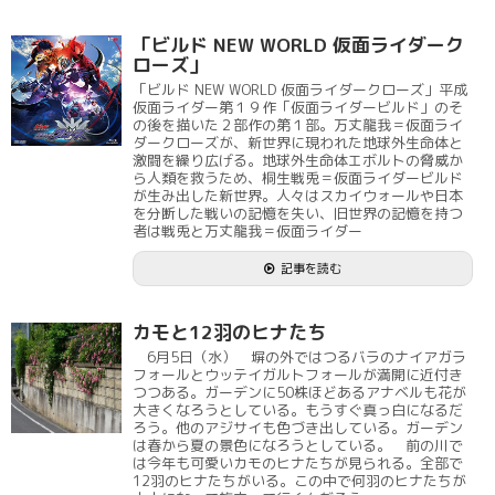
「ビルド NEW WORLD 仮面ライダーク
ローズ」
「ビルド NEW WORLD 仮面ライダークローズ」平成
仮面ライダー第１９作「仮面ライダービルド」のそ
の後を描いた２部作の第１部。万丈龍我＝仮面ライ
ダークローズが、新世界に現われた地球外生命体と
激闘を繰り広げる。地球外生命体エボルトの脅威か
ら人類を救うため、桐生戦兎＝仮面ライダービルド
が生み出した新世界。人々はスカイウォールや日本
を分断した戦いの記憶を失い、旧世界の記憶を持つ
者は戦兎と万丈龍我＝仮面ライダー
記事を読む
カモと12羽のヒナたち
6月5日（水） 塀の外ではつるバラのナイアガラ
フォールとウッテイガルトフォールが満開に近付き
つつある。ガーデンに50株ほどあるアナベルも花が
大きくなろうとしている。もうすぐ真っ白になるだ
ろう。他のアジサイも色づき出している。ガーデン
は春から夏の景色になろうとしている。 前の川で
は今年も可愛いカモのヒナたちが見られる。全部で
12羽のヒナたちがいる。この中で何羽のヒナたちが