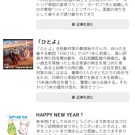
トリア帝国の皇帝フランツ・ヨーゼフ1世と結婚した
のが愛称“シシィ”ことエリザベート。美貌の持ち主
として後々まで語り継がれてきた
記事を読む
「ひとよ」
「ひとよ」女性劇作家の桑原裕子さんが、自らの主
催する劇団「KAKUTA」で2011年に初演し、高い評
価を得た同名舞台劇を、白石和彌監督が映画化。重
い過去を背負ったとある家族の再生を見つめた秀
作。ある土砂降りの雨の晩、タクシー会社を営む稲
村家の母こはるは、最愛の3人の子どもたちの命を守
るため、日頃から家庭内暴力を振るう夫を殺害し、
15年後の再会を誓うと、警察に自ら出頭する。それ
から15年の歳月が流れ、東京でフリー
記事を読む
HAPPY NEW YEAR！
新年明けましておめでとうございます昨年は当ブロ
グをご訪問頂きありがとうございましたその上、拍
手＆コメントまで頂き心より感謝しておりますあり