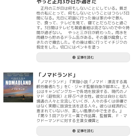
やっと正月3が日が過ぎた
正月の三が日は何もしないことにしている。貧乏
性の私にとって、何もしないということはつらい3日
間になる。元日に初詣に行った後は家の中で飲ん
で、食って、テレビを見て、寝てとだらだらと過ご
す。3日間はテレビも報道番組は流さないので中々時
間が過ぎない。 やっと三が日が終わった。雨水を
雨樋から貯めるドラム缶がある。その蓋が腐食して
きたので撤去した。その後は畑に行ってイチジクの
剪定をした。切口にはペンキを塗っ
記事を読む
「ノマドランド」
「ノマドランド」『実録小説「ノマド：漂流する高
齢労働者たち」をC・ジャオ監督自身が脚本に。主人
公はキャンピングカーで各地を放浪する、現代のノ
マド（遊牧民）と呼ぶべき女性。彼女は自分と似た
境遇の人々と交流していくが、人々の多くは俳優で
はなく実際に放浪生活を送る人々。彼らは経済的に
恵まれていないが、美しい風景の中で生きる。』
『第９３回アカデミー賞で作品賞、監督賞、Ｆ・マ
クドーマンドに対する主演女優賞と
記事を読む