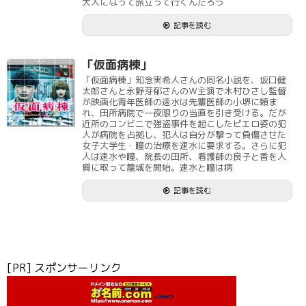
大人になって旅立って行くんだろう
記事を読む
「仮面病棟」
「仮面病棟」知念実希人さんの同名小説を、坂口健
太郎さんと永野芽郁さんのＷ主演で木村ひさし監督
が映画化青年医師の速水は先輩医師の小堺に頼ま
れ、田所病院で一夜限りの当直を引き受ける。だが
近所のコンビニで強盗事件を起こしたピエロ姿の犯
人が病院を占拠し、犯人は自分が撃って負傷させた
女子大学生・瞳の治療を速水に要求する。さらに犯
人は速水や瞳、院長の田所、看護師の良子と香を人
質に取って籠城を開始。速水と瞳は病
記事を読む
[PR] スポンサーリンク