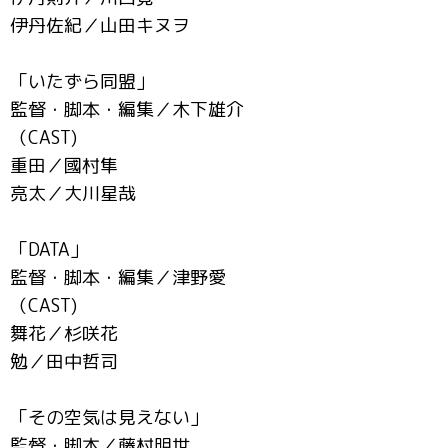
伊丹佐紀／山田キヌヲ
「いたずら同盟」
監督・脚本・編集／木下雄介
（CAST)
重田／國村隼
亮太／大川星哉
「DATA」
監督・脚本・編集／津野愛
（CAST)
舞花／杉咲花
勉／田中哲司
「その空気は見えない」
監督・脚本／藤村明世