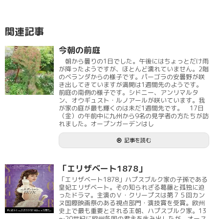
関連記事
今朝の前庭
朝から曇りの1日でした。午後にはちょっとだけ雨
が降ったようですが、ほとんど濡れていません。2階
のベランダからの様子です。パーゴラの安曇野が咲
き出してきていますが満開は1週間先のようです。
前庭の南側の様子です。シドニー、アンリマルタ
ン、オウギュスト・ルノアールが咲いています。我
が家の庭が最も輝くのは未だ1週間先です。 17日
（金）の午前中に九州から9名の見学者の方たちが訪
れました。オープンガーデンはし
記事を読む
「エリザベート1878」
「エリザベート1878」ハプスブルク家の子孫である
皇妃エリザベート。その知られざる葛藤と孤独に迫
ったドラマ。主演のＶ・クリープスは第７５回カン
ヌ国際映画祭のある視点部門・演技賞を受賞。欧州
史上で最も重要とされる王朝、ハプスブルク家。13
～20世紀に欧州各国の君主を生み出したが、オース