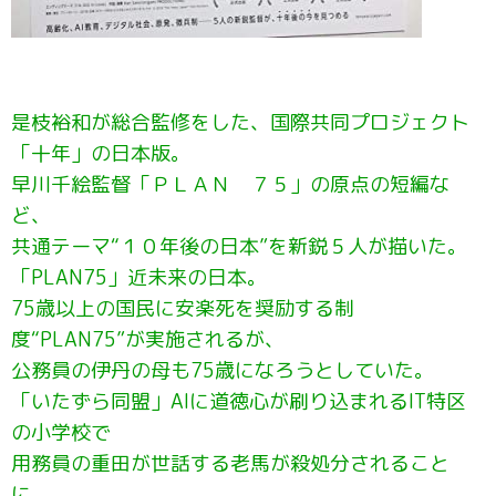
是枝裕和が総合監修をした、国際共同プロジェクト
「十年」の日本版。
早川千絵監督「ＰＬＡＮ ７５」の原点の短編な
ど、
共通テーマ“１０年後の日本”を新鋭５人が描いた。
「PLAN75」近未来の日本。
75歳以上の国民に安楽死を奨励する制
度“PLAN75”が実施されるが、
公務員の伊丹の母も75歳になろうとしていた。
「いたずら同盟」AIに道徳心が刷り込まれるIT特区
の小学校で
用務員の重田が世話する老馬が殺処分されること
に。