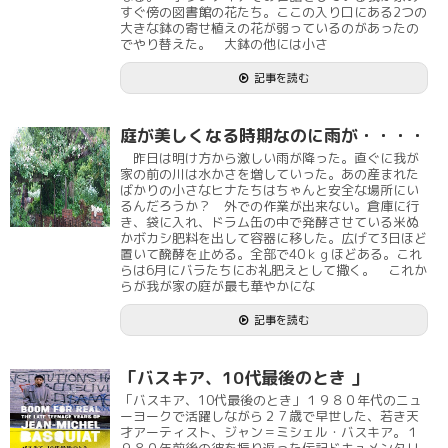
すぐ傍の図書館の花たち。ここの入り口にある2つの
大きな鉢の寄せ植えの花が弱っているのがあったの
でやり替えた。 大鉢の他には小さ
記事を読む
庭が美しくなる時期なのに雨が・・・・
昨日は明け方から激しい雨が降った。直ぐに我が
家の前の川は水かさを増していった。あの産まれた
ばかりの小さなヒナたちはちゃんと安全な場所にい
るんだろうか？ 外での作業が出来ない。倉庫に行
き、袋に入れ、ドラム缶の中で発酵させている米ぬ
かボカシ肥料を出して容器に移した。広げて3日ほど
置いて醗酵を止める。全部で40ｋｇほどある。これ
らは6月にバラたちにお礼肥えとして撒く。 これか
らが我が家の庭が最も華やかにな
記事を読む
「バスキア、10代最後のとき 」
「バスキア、10代最後のとき」１９８０年代のニュ
ーヨークで活躍しながら２７歳で早世した、若き天
才アーティスト、ジャン＝ミシェル・バスキア。１