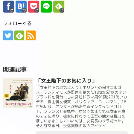
フォローする
関連記事
「女王陛下のお気に入り」
「女王陛下のお気に入り」ギリシャの鬼才ヨルゴ
ス・ランティモスが監督を務めた18世紀初頭のイン
グランドを舞台にした宮廷ドラマ第91回(2018)アカ
デミー賞主演女優賞「オリヴィア・コールマン」18
世紀初頭。アン女王が統治するイングランドは目
下、フランスと交戦中。病弱で気まぐれな女王を意
のままに操り、彼女に代わって王室の絶大な権力を
ほしいままにしていたのは、女官長のサラだった。
そんなある日、没落貴族の娘のアビゲイ