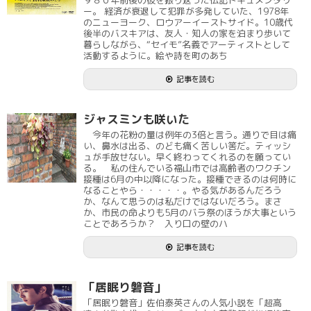
９８０年前後の彼を振り返った伝記ドキュメンタリ
ー。 経済が衰退して犯罪が多発していた、1978年
のニューヨーク、ロウアーイーストサイド。10歳代
後半のバスキアは、友人・知人の家を泊まり歩いて
暮らしながら、“セイモ”名義でアーティストとして
活動するように。絵や詩を町のあち
記事を読む
ジャスミンも咲いた
今年の花粉の量は例年の3倍と言う。通りで目は痛
い、鼻水は出る、のども痛く苦しい筈だ。ティッシ
ュが手放せない。早く終わってくれるのを願ってい
る。 私の住んでいる福山市では高齢者のワクチン
接種は6月の中以降になった。接種できるのは何時に
なることやら・・・・・。やる気があるんだろう
か、なんて思うのは私だけではないだろう。まさ
か、市民の命よりも5月のバラ祭のほうが大事という
ことであろうか？ 入り口の壁のハ
記事を読む
「居眠り磐音」
「居眠り磐音」佐伯泰英さんの人気小説を「超高