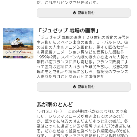
だ。これもリビングで冬を過ごす。
記事を読む
「ジュゼップ 戦場の画家」
「ジュゼップ 戦場の画家」２０世紀の激動の時代を
生き抜いたスペイン出身の画家、Ｊ・バルトリ。彼
の波乱の人生をアニメ映画化し、第４６回仏セザー
ル賞長編アニメーション賞などを受賞した感動作
1939年2月。スペイン内戦の戦火から逃れた大勢の
難民が南フランスに押し寄せる。フランス政府によ
って強制収容所に入れられた難民たちは、劣悪な環
境のもとで飢えや病気に苦しみ、監視役のフランス
人憲兵たちはことあるごとに虐待を加
記事を読む
我が家のとんど
1月13日（月） この時期は花があまりないので寂
しい。クリスマスローズが咲き出してはいるのだ
が、華やかになるのはまだまだずっと先の様だ。冬
至はとっくに過ぎているが夜明けは未だ7時過ぎにな
る。だから起きて朝食を食べたら作業開始は8時前に
なる。 ボランティアでお世話をしている我が家の