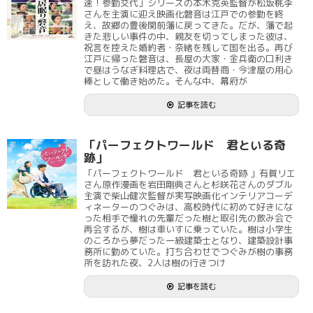
速！参勤交代」シリーズの本木克英監督が松坂桃李
さんを主演に迎え映画化磐音は江戸での参勤を終
え、故郷の豊後関前藩に戻ってきた。だが、藩で起
きた悲しい事件の中、親友を切ってしまった彼は、
祝言を控えた婚約者・奈緒を残して国を出る。再び
江戸に帰った磐音は、長屋の大家・金兵衛の口利き
で昼はうなぎ料理店で、夜は両替商・今津屋の用心
棒として働き始めた。そんな中、幕府が
記事を読む
「パーフェクトワールド 君といる奇
跡」
「パーフェクトワールド 君といる奇跡 」有賀リエ
さん原作漫画を岩田剛典さんと杉咲花さんのダブル
主演で柴山健次監督が実写映画化インテリアコーデ
ィネーターのつぐみは、高校時代に初めて好きにな
った相手で憧れの先輩だった樹と取引先の飲み会で
再会するが、樹は車いすに乗っていた。樹は小学生
のころから夢だった一級建築士となり、建築設計事
務所に勤めていた。打ち合わせでつぐみが樹の事務
所を訪れた夜、2人は樹の行きつけ
記事を読む