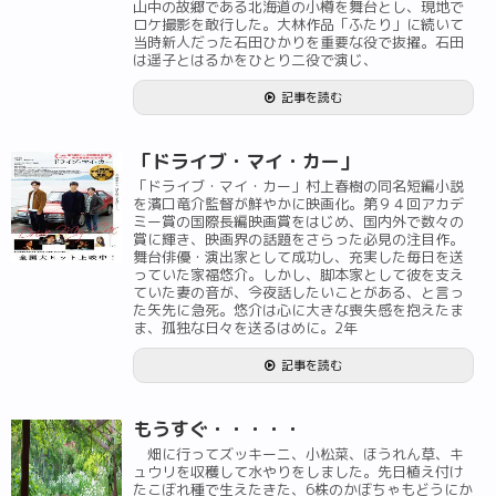
山中の故郷である北海道の小樽を舞台とし、現地で
ロケ撮影を敢行した。大林作品「ふたり」に続いて
当時新人だった石田ひかりを重要な役で抜擢。石田
は遥子とはるかをひとり二役で演じ、
記事を読む
「ドライブ・マイ・カー」
「ドライブ・マイ・カー」村上春樹の同名短編小説
を濱口竜介監督が鮮やかに映画化。第９４回アカデ
ミー賞の国際長編映画賞をはじめ、国内外で数々の
賞に輝き、映画界の話題をさらった必見の注目作。
舞台俳優・演出家として成功し、充実した毎日を送
っていた家福悠介。しかし、脚本家として彼を支え
ていた妻の音が、今夜話したいことがある、と言っ
た矢先に急死。悠介は心に大きな喪失感を抱えたま
ま、孤独な日々を送るはめに。2年
記事を読む
もうすぐ・・・・・
畑に行ってズッキーニ、小松菜、ほうれん草、キ
ュウリを収穫して水やりをしました。先日植え付け
たこぼれ種で生えたきた、6株のかぼちゃもどうにか