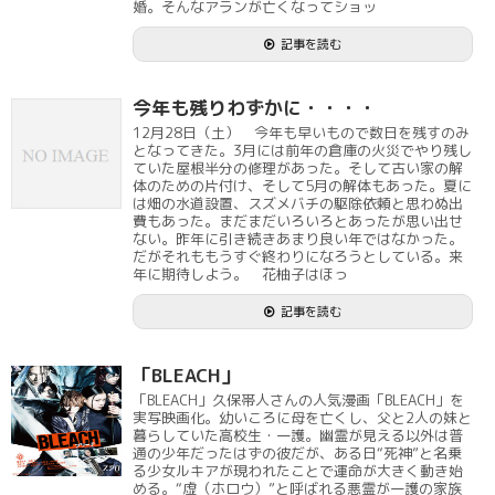
婚。そんなアランが亡くなってショッ
記事を読む
今年も残りわずかに・・・・
12月28日（土） 今年も早いもので数日を残すのみ
となってきた。3月には前年の倉庫の火災でやり残し
ていた屋根半分の修理があった。そして古い家の解
体のための片付け、そして5月の解体もあった。夏に
は畑の水道設置、スズメバチの駆除依頼と思わぬ出
費もあった。まだまだいろいろとあったが思い出せ
ない。昨年に引き続きあまり良い年ではなかった。
だがそれももうすぐ終わりになろうとしている。来
年に期待しよう。 花柚子はほっ
記事を読む
「BLEACH」
「BLEACH」久保帯人さんの人気漫画「BLEACH」を
実写映画化。幼いころに母を亡くし、父と2人の妹と
暮らしていた高校生・一護。幽霊が見える以外は普
通の少年だったはずの彼だが、ある日“死神”と名乗
る少女ルキアが現われたことで運命が大きく動き始
める。“虚（ホロウ）”と呼ばれる悪霊が一護の家族