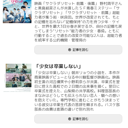
映画「サクラダリセット 前篇・後篇」 野村周平さん
と黒島結菜さんが共演したＳＦ青春ミステリー「サ
クラダリセット」「サクラダリセット・前篇」超能
力者が集う街・咲良田。世界が改変されても、もと
の記憶を忘れない“記憶保持”の力を持つ少年・ケイ
と、世界を最大3日分巻き戻せるが、自分の記憶も戻
ってしまう“リセット”能力者の少女・春埼。ともに
行動することで過去の改変が可能な2人は、超能力者
を統率する公的機関・管理局の
記事を読む
「少女は卒業しない」
「少女は卒業しない」朝井リョウの小説を、本作が
商業映画デビューとなる中川駿監督が映画化。映画
初主演の河合優実や小野莉奈らが共演、卒業式を翌
日に控えた高校での２日間の出来事を描く。翌日に
卒業式を控えた、山梨県の共学高校。料理部部長の
まなみはどうしても伝えられない恋人・駿への想い
を抱えていた。専門学校に進むことがもう決まって
いる彼女は卒業生代表の答辞を頼まれる。バスケ部
部長の由貴は進路の違いで別れ別れ
記事を読む