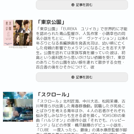
記事を読む
「東京公園」
「東京公園」「EUREKA ユリイカ」で世界的に才能
を認められた青山監督が、人気作家・小路幸也の同
名小説をもとに、「サッド ヴァケイション」以来4
年ぶりとなる長編映画を発表光司は、幼い頃に亡く
した母親の影響でカメラマンになることを志す大学
生。公園を訪れては家族写真を撮っていた彼は、初
島という歯科医から思いがけない依頼を受け、東京
のあちこちの公園を幼い娘を連れて散歩する女性・
百合香の後をひそかにつけて、彼
記事を読む
「スクロール」
「スクロール」北村匠海、中川大志、松岡茉優、古
川琴音らが出演した青春群像劇。就職したが死ぬこ
とばかりを考える青年ほか、４人の若者がそれぞれ
悩み苦しみながらも生きる姿を描く。YOASOBIの楽
曲「ハルジオン」の原作小説「それでも、ハッピー
エンド」などの作家・橋爪駿輝のデビュー小説を、
「CUBE 一度入ったら、最後」の清水康彦監督が脚