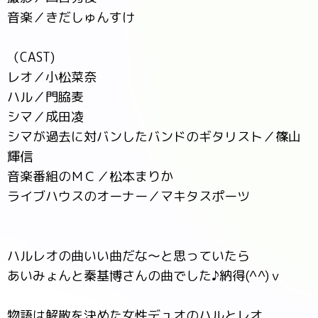
音楽／きだしゅんすけ
（CAST)
レオ／小松菜奈
ハル／門脇麦
シマ／成田凌
シマが過去に対バンしたバンドのギタリスト／篠山
輝信
音楽番組のＭＣ／松本まりか
ライブハウスのオーナー／マキタスポーツ
ハルレオの曲いい曲だな～と思っていたら
あいみょんと秦基博さんの曲でした♪納得(^^)ｖ
物語は解散を決めた女性デュオのハルとレオ