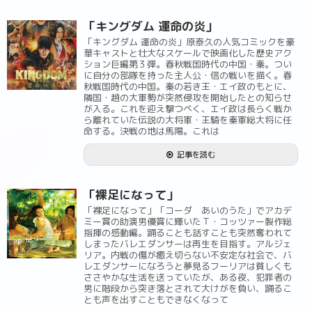
「キングダム 運命の炎」
「キングダム 運命の炎」原泰久の人気コミックを豪
華キャストと壮大なスケールで映画化した歴史アク
ション巨編第３弾。春秋戦国時代の中国・秦。つい
に自分の部隊を持った主人公・信の戦いを描く。春
秋戦国時代の中国。秦の若き王・エイ政のもとに、
隣国・趙の大軍勢が突然侵攻を開始したとの知らせ
が入る。これを迎え撃つべく、エイ政は長らく戦か
ら離れていた伝説の大将軍・王騎を秦軍総大将に任
命する。決戦の地は馬陽。これは
記事を読む
「裸足になって」
「裸足になって」「コーダ あいのうた」でアカデ
ミー賞の助演男優賞に輝いたＴ・コッツァー製作総
指揮の感動編。踊ることも話すことも突然奪われて
しまったバレエダンサーは再生を目指す。アルジェ
リア。内戦の傷が癒え切らない不安定な社会で、バ
レエダンサーになろうと夢見るフーリアは貧しくも
ささやかな生活を送っていたが、ある夜、犯罪者の
男に階段から突き落とされて大けがを負い、踊るこ
とも声を出すこともできなくなって