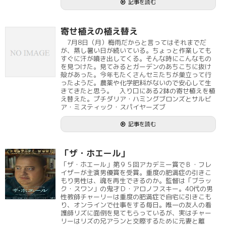
記事を読む
寄せ植えの植え替え
7月8日（月）梅雨だからと言ってはそれまでだ
が、蒸し暑い日が続いている。ちょっと作業しても
すぐに汗が噴き出してくる。そんな時にこんなもの
を見つけた。見てみるとガーデンのあちこちに抜け
殻があった。今年もたくさんセミたちが巣立って行
ったようだ。農薬や化学肥料がないので安心して生
きてきたと思う。 入り口にある2鉢の寄せ植えを植
え替えた。プチダリア・ハミングブロンズとサルビ
ア・ミスティック・スパイヤーズブ
記事を読む
「ザ・ホエール」
「ザ・ホエール」第９５回アカデミー賞でＢ・フレ
イザーが主演男優賞を受賞。重度の肥満症の引きこ
もり男性は、魂を再生できるのか。監督は「ブラッ
ク・スワン」の鬼才Ｄ・アロノフスキー。40代の男
性教師チャーリーは重度の肥満症で自宅に引きこも
り、オンラインで仕事をする毎日。唯一の友人の看
護師リズに面倒を見てもらっているが、実はチャー
リーはリズの兄アランと交際するために元妻と離