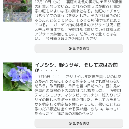
12月10日（火） 裏庭の北側の奥ではモミジが最後
の紅葉となっている。これらの葉っぱが散ると我が
家の庭もいよいよ冬の到来となる。前庭のイチョウ
はもう全ての葉っぱを落とした。その下は黄色のじ
ゅうたんとなっている。そろそろ片付けねばと思っ
ている。 ガーデン内の鉢植えのアジサイは既に植
え替えを済ませた。今朝は畑に置いている鉢植えの
アジサイの鉢増しをした。だがこれで全てではな
い。 今日植え替えた2倍以上のアジ
記事を読む
イノシシ、野ウサギ、そして次はお前
か・・・・
7月6日（土） アジサイはまだまだ美しいのはあ
るが来年の為にそろそろ剪定をしなければならない
だろう。昨日同様、今日も暑い日だった。昼に見た
休息所の屋根の下の温度計は32度だった。 今朝は
テマリシモツケ、マタタビ、サルナシ、斑入りアジ
サイの挿し木をポット植え付けた。そしてカラミン
サを剪定して剪定枝を挿し芽にした。暑いこともあ
るのだが最近は全くやる気が起こらない。年のせい
だろうか？ 我が家の2階のベラン
記事を読む