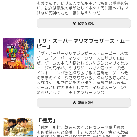
を襲った上、助けに入ったルキアも瀕死の重傷を負
い、彼女は最後の手段として本来人間に譲ってはい
けない死神の力を一護に与えたのだ
記事を読む
「ザ・スーパーマリオブラザーズ・ムー
ビー」
「ザ・スーパーマリオブラザーズ・ムービー」人気
ゲーム「スーパーマリオ」シリーズに基づく映画
版。ゲームの中心人物としておなじみのマリオとル
イージの兄弟が、やはりゲームで人気のピーチ姫、
ドンキーコングらと繰り広げる大冒険を、ゲームそ
のままのイメージでありながら、映画ならではの壮
大なスケールで描いたのが出色。家族で楽しめる。
ゲームが原作の映画としても、イルミネーション社
の作品としても、史上ナンバーワンの
記事を読む
「億男」
「億男」川村元気さんのベストセラー小説「億男」
を佐藤健さんと高橋一生さんのダブル主演で大友啓