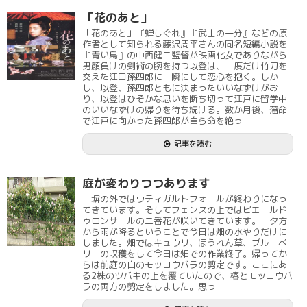
「花のあと」
「花のあと」『蝉しぐれ』『武士の一分』などの原
作者として知られる藤沢周平さんの同名短編小説を
『青い鳥』の中西健二監督が映画化女でありながら
男顔負けの剣術の腕を持つ以登は、一度だけ竹刀を
交えた江口孫四郎に一瞬にして恋心を抱く。しか
し、以登、孫四郎ともに決まったいいなずけがお
り、以登はひそかな思いを断ち切って江戸に留学中
のいいなずけの帰りを待ち続ける。数か月後、藩命
で江戸に向かった孫四郎が自ら命を絶っ
記事を読む
庭が変わりつつあります
塀の外ではウティガルトフォールが終わりになっ
てきています。そしてフェンスの上ではピエールド
ゥロンサールの二番花が咲いてきています。 夕方
から雨が降るということで今日は畑の水やりだけに
しました。畑ではキュウリ、ほうれん草、ブルーベ
リーの収穫をして今日は畑での作業終了。帰ってか
らは前庭の白のモッコウバラの剪定です。ここにあ
る2株のツバキの上を覆ていたので、椿とモッコウバ
ラの両方の剪定をしました。思っ