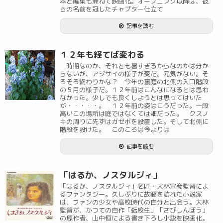
本と編集も兼ねて映画化。オープニング以降は、彼
らの名前を冠したチャプター仕立て
記事を読む
１２年も経てば変わる
時期なのか、それとも暑すぎるからなのかは分か
らないが、アジサイの様子が変だ。元気がない。そ
ろそろ終わりかな？ 今年の裏庭の北側の入口階段
の５月の様子だ。１２年前はこんなになるとは思わ
なかった。少しでも良くしようとは思ってはいた
が・・・・・。 １２年前の姿はこうだった。一段
高いこの場所は庭ではなくては畑だった。 クスノ
キの周りに先ずはガゼボを設置した。そして北側に
階段を設けた。 このころは今よりは
記事を読む
「はるか、ノスタルジィ」
「はるか、ノスタルジィ」名匠・大林宣彦監督によ
るファンタジー。久しぶりに故郷を訪れた小説家
は、ファンの少女や高校時代の自分と出会う。大林
監督が、かつての自作「転校生」「さびしんぼう」
の原作者、山中恒による書き下ろし小説を映画化。