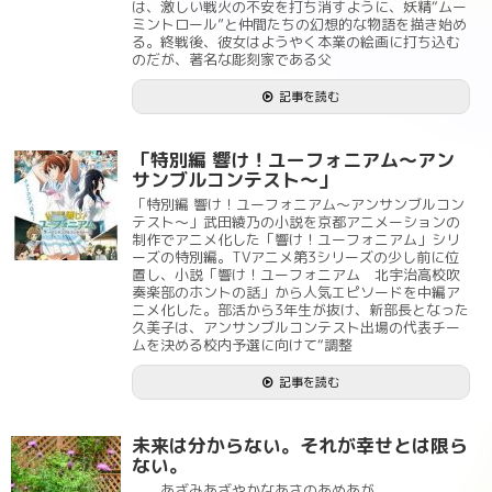
は、激しい戦火の不安を打ち消すように、妖精“ムー
ミントロール”と仲間たちの幻想的な物語を描き始め
る。終戦後、彼女はようやく本業の絵画に打ち込む
のだが、著名な彫刻家である父
記事を読む
「特別編 響け！ユーフォニアム～アン
サンブルコンテスト～」
「特別編 響け！ユーフォニアム～アンサンブルコン
テスト～」武田綾乃の小説を京都アニメーションの
制作でアニメ化した「響け！ユーフォニアム」シリ
ーズの特別編。TVアニメ第3シリーズの少し前に位
置し、小説「響け！ユーフォニアム 北宇治高校吹
奏楽部のホントの話」から人気エピソードを中編ア
ニメ化した。部活から3年生が抜け、新部長となった
久美子は、アンサンブルコンテスト出場の代表チー
ムを決める校内予選に向けて“調整
記事を読む
未来は分からない。それが幸せとは限ら
ない。
あざみあざやかなあさのあめあが