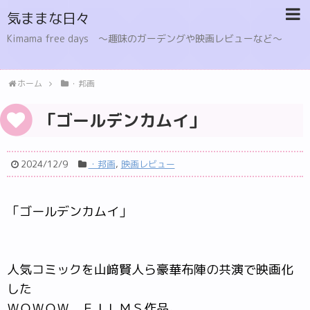
気ままな日々
Kimama free days 〜趣味のガーデングや映画レビューなど〜
ホーム
・邦画
「ゴールデンカムイ」
2024/12/9
・邦画
,
映画レビュー
「ゴールデンカムイ」
人気コミックを山﨑賢人ら豪華布陣の共演で映画化
した
ＷＯＷＯＷ ＦＩＬＭＳ作品。