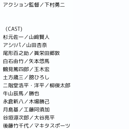
アクション監督／下村勇二
（CAST)
杉元佐一／山﨑賢人
アシﾘパ／山田杏奈
尾形百之助／眞栄田郷敦
白石由竹／矢本悠馬
鶴見篤四郎／玉木宏
土方歳三／舘ひろし
二階堂浩平・洋平／柳俊太郎
牛山辰馬／勝也
永倉新八／木場勝己
月島基／工藤阿須加
谷垣源次郎／大谷亮平
後藤竹千代／マキタスポーツ