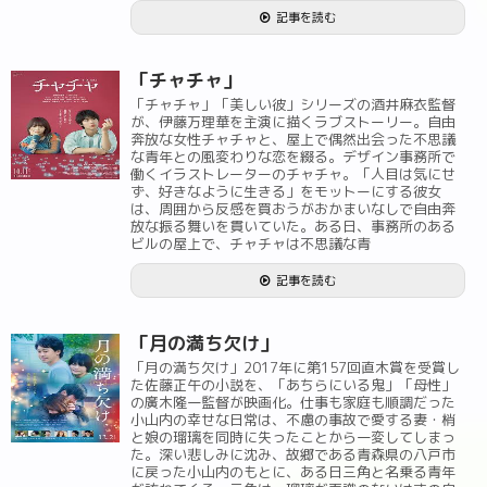
記事を読む
「チャチャ」
「チャチャ」「美しい彼」シリーズの酒井麻衣監督
が、伊藤万理華を主演に描くラブストーリー。自由
奔放な女性チャチャと、屋上で偶然出会った不思議
な青年との風変わりな恋を綴る。デザイン事務所で
働くイラストレーターのチャチャ。「人目は気にせ
ず、好きなように生きる」をモットーにする彼女
は、周囲から反感を買おうがおかまいなしで自由奔
放な振る舞いを貫いていた。ある日、事務所のある
ビルの屋上で、チャチャは不思議な青
記事を読む
「月の満ち欠け」
「月の満ち欠け」2017年に第157回直木賞を受賞し
た佐藤正午の小説を、「あちらにいる鬼」「母性」
の廣木隆一監督が映画化。仕事も家庭も順調だった
小山内の幸せな日常は、不慮の事故で愛する妻・梢
と娘の瑠璃を同時に失ったことから一変してしまっ
た。深い悲しみに沈み、故郷である青森県の八戸市
に戻った小山内のもとに、ある日三角と名乗る青年