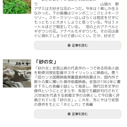
り 山頭火 野
アザミは大好きな花の一つだ。今年は１株しか生え
なかった。下の画像はジャンボニンニクとスモーク
ツリー。スモークツリーはしばらくは剪定をせずに
もっともっと大きくしようと思っている。今は３メ
ートルほどで剪定している。 池の上のアナベルと
ギボウシの花。アナベルもギボウシも、その花は直
ぐに倒れてしまうので扱いにくい。だが、好きだ
記事を読む
「砂の女」
「砂の女」安部公房の代表作の一つである同名小説
を勅使河原宏監督がスタイリッシュに映画化。第１
７回カンヌ国際映画祭審査員特別賞ほか、国内外で
数々の賞に輝いた傑作前衛映画。安部が1962年に書
き下ろしの長編小説として発表し、現代日本文学の
傑作というにとどまらず、各国でも翻訳刊行されて
20世紀を代表する前衛文学の古典として今日高く評
価されている「砂の女」。これを、先にやはり安部
の原作をもとに「おとし穴」で長編
記事を読む