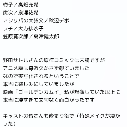
梅子／高畑充希
寅次／泉澤祐希
アシリパの大叔父／秋辺デボ
フチ／大方緋沙子
笠原寛次郎／島津健太郎
野田サトルさんの原作コミックは未読ですが
アニメ版は毎週欠かさず観ていました
なので実写化されるということで
本当に楽しみにしていましたが
映画「ゴールデンカムイ」私が想像していた以上に
本当に凄すぎて文句なく面白かったです
キャストの皆さんも嵌まり役で（特殊メイクが凄か
った）