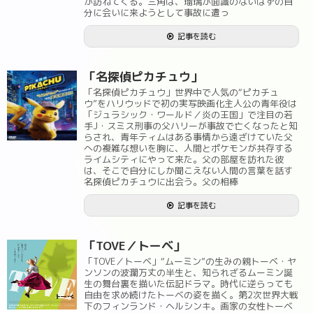
が訪ねてくる。三角は、瑠璃が面識のないはずの自
分に会いに来ようとして事故に遭っ
記事を読む
「名探偵ピカチュウ」
「名探偵ピカチュウ」世界中で人気の“ピカチュ
ウ”をハリウッドで初の実写映画化主人公の青年役は
「ジュラシック・ワールド／炎の王国」で注目の若
手J・スミス刑事の父ハリーが事故で亡くなったと知
らされ、青年ティムはある事情から遠ざけていた父
への複雑な想いを胸に、人間とポケモンが共存する
ライムシティにやって来た。父の部屋を訪れた彼
は、そこで自分にしか聞こえない人間の言葉を話す
名探偵ピカチュウに出会う。父の相棒
記事を読む
「TOVE／トーベ」
「TOVE／トーベ」“ムーミン”の生みの親トーベ・ヤ
ンソンの波瀾万丈の半生と、知られざるムーミン誕
生の舞台裏を描いた伝記ドラマ。時代に逆らっても
自由を求め続けたトーベの姿を描く。第2次世界大戦
下のフィンランド・ヘルシンキ。画家の女性トーベ