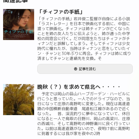
「チィファの手紙」
「チィファの手紙」岩井俊二監督が自身による小説
「ラストレター」を日本で映画化する前に、中国に
渡って映画化。チィファは姉チィナンが亡くなった
ことを姉の友人たちに伝えようと、姉が通った中学
校の同窓会に行く。だが同窓生たちはチィファがチ
ィナンだと誤解してしまう。そしてチィファは少女
時代に憧れたが、当時はチィナンと恋をしていたイ
ン・チャンと30年ぶりに再会。チィファは姉に成り
済ましてチャンと連絡先を交換。そ
記事を読む
晩秋（？）を求めて県北へ・・・・
予定では岡山の蒜山ハーブガーデン・ハービルに
行こうと思っていた。一人でのドライブなので、当
日になって庄原の高野町に変更した。現在は高速道
路の中国横断自動車道 尾道松江線があるので近く
なった。 昔、渓流釣りに夢中になっていて、休日
になると一人で鳥取の日野川、岡山の高梁川、庄原
の西城川、そして高野町の神野瀬川に良く行ってい
た。以前は高速道路がないので、夜明け前に高野町
に到着するには我が家を夜中の2時