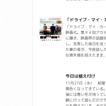
「ドライブ・マイ・
「ドライブ・マイ・カ
映画化。第９４回アカ
に輝き、映画界の話題
し、充実した毎日を送
た妻の音が、今夜話し
な喪失感を抱えたまま
今日は植え付け
11月27日（水） 柏
黄色くなってきている
後には寒い冬が待って
鞆に行って遊んだので
ケを植えている。その