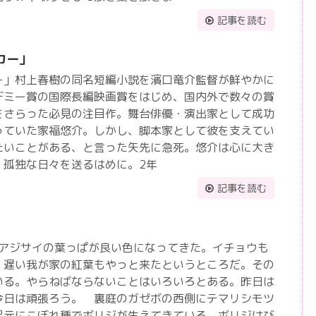
記事を読む
カー」
ー」村上春樹の同名短編小説を濱口竜介監督が鮮やかに
デミー賞の国際長編映画賞をはじめ、国内外で数々の賞
をさらった必見の注目作。舞台俳優・演出家として成功
っていた家福悠介。しかし、脚本家として彼を支えてい
たいことがある、と言った矢先に急死。悠介は心に大き
、孤独な日々を送るはめに。2年
記事を読む
葉アジサイの葉っぱが良い色になってきた。イチョウも
。遅い我が家の紅葉もやっと来たというところだ。その
いる。やらねばならないことはいろいろとある。昨日は
今日は頑張ろう。 裏庭のガゼボの西側にテマリシモツ
足元にこぼれ種でボリジが生えてきている。ボリジはび