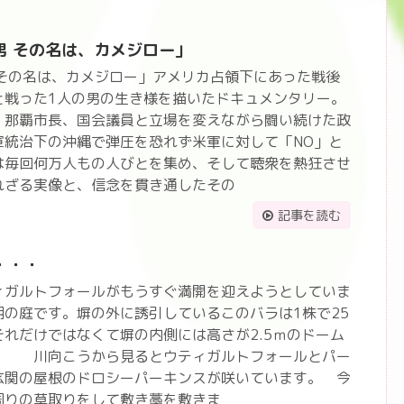
男 その名は、カメジロー」
 その名は、カメジロー」アメリカ占領下にあった戦後
と戦った1人の男の生き様を描いたドキュメンタリー。
、那覇市長、国会議員と立場を変えながら闘い続けた政
軍統治下の沖縄で弾圧を恐れず米軍に対して「NO」と
は毎回何万人もの人びとを集め、そして聴衆を熱狂させ
れざる実像と、信念を貫き通したその
記事を読む
・・・
ルトフォールがもうすぐ満開を迎えようとしていま
の庭です。塀の外に誘引しているこのバラは1株で25
れだけではなくて塀の内側には高さが2.5ｍのドーム
。 川向こうから見るとウティガルトフォールとパー
玄関の屋根のドロシーパーキンスが咲いています。 今
周りの草取りをして敷き藁を敷きま