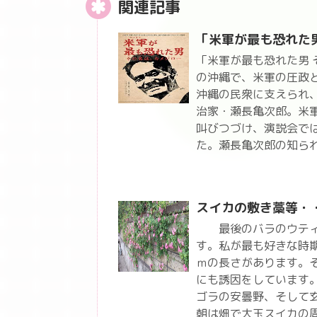
関連記事
「米軍が最も恐れた
「米軍が最も恐れた男
の沖縄で、米軍の圧政
沖縄の民衆に支えられ
治家・瀬長亀次郎。米
叫びつづけ、演説会で
た。瀬長亀次郎の知ら
スイカの敷き藁等・
最後のバラのウティガ
す。私が最も好きな時期
ｍの長さがあります。そ
にも誘因をしています
ゴラの安曇野、そして
朝は畑で大玉スイカの