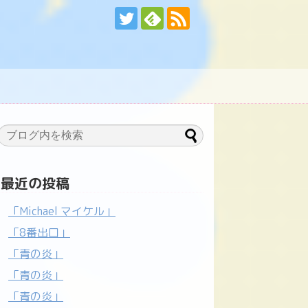
最近の投稿
「Michael マイケル」
「8番出口」
「青の炎」
「青の炎」
「青の炎」