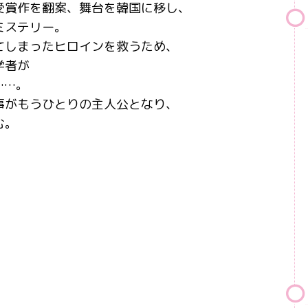
受賞作を翻案、舞台を韓国に移し、
ミステリー。
てしまったヒロインを救うため、
学者が
……。
事がもうひとりの主人公となり、
む。
。