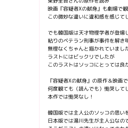
東野圭吾さんの原作を読み
映画『容疑者Xの献身』も劇場で
この微妙な違いに違和感を感じてし
でも韓国版は天才物理学者が登場
粘りのベテラン刑事が事件を解き
無理なくちゃんと描かれていまし
ラストにはビックリでしたが
このラストはソッコにとっては良
『容疑者Xの献身』の原作＆映画
何度観ても（読んでも）慟哭して
本作では慟哭なし！
韓国版では主人公のソッコの思い
日本版では湯川先生が主人公なの