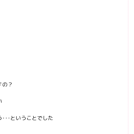
すの？
い
･･･ということでした