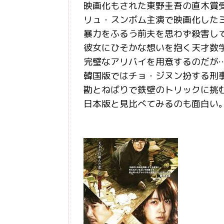
映画化もされた東野圭吾の直木賞
リュ・スンボム主演で映画化した
暴力をふるう前夫を思わず殺害し
彼女にひそかな想いを抱く天才数
完璧なアリバイを用意するのだが
韓国版ではチョ・ジヌン扮する刑
勘とねばりで鉄壁のトリックに挑
日本版と見比べてみるのも面白い