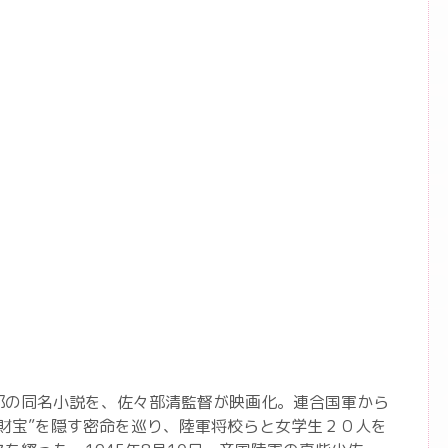
郎の同名小説を、佐々部清監督が映画化。連合国軍から
財宝”を隠す密命を巡り、陸軍将校らと女学生２０人を