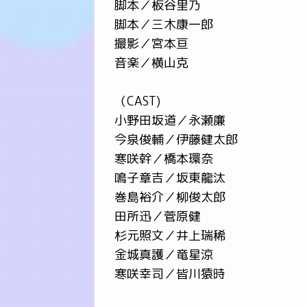
脚本／板谷里乃
脚本／三木康一郎
撮影／宮本亘
音楽／横山克
（CAST)
小野田坂道／永瀬廉
今泉俊輔／伊藤健太郎
寒咲幹／橋本環奈
鳴子章吉／坂東龍汰
巻島裕介／柳俊太郎
田所迅／菅原健
杉元照文／井上瑞稀
金城真護／竜星涼
寒咲幸司／皆川猿時