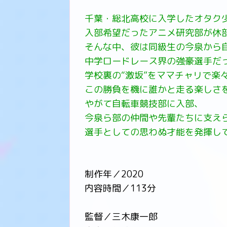
千葉・総北高校に入学したオタク
入部希望だったアニメ研究部が休
そんな中、彼は同級生の今泉から
中学ロードレース界の強豪選手だ
学校裏の“激坂”をママチャリで楽
この勝負を機に誰かと走る楽しさ
やがて自転車競技部に入部、
今泉ら部の仲間や先輩たちに支え
選手としての思わぬ才能を発揮し
制作年／2020
内容時間／113分
監督／三木康一郎