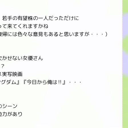
・若手の有望株の一人だっただけに
って来てくれますかね
復帰には色々な意見もあると思いますが・・・）
欠かせない女優さん
！？
メ実写映画
ングダム』『今日から俺は‼』・・・
のシーン
迫力があり