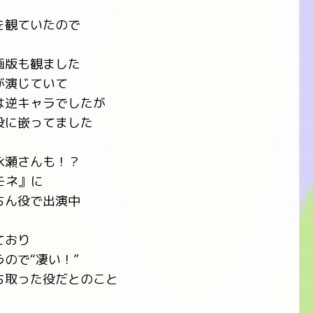
を観ていたので
画版も観ました
が演じていて
は逆キャラでしたが
役に嵌ってました
永瀬さんも！？
モネ』に
ちん役で出演中
ており
ので“凄い！”
ち取った役だとのこと