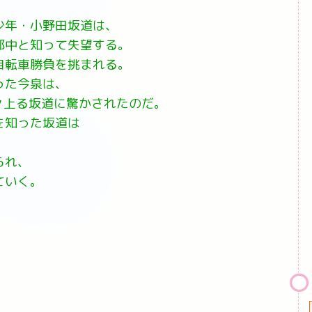
少年・小野田坂道は、
部中と知って失望する。
自転車勝負を挑まれる。
った今泉は、
々上る坂道に驚かされたのだ。
を知った坂道は
られ、
ていく。