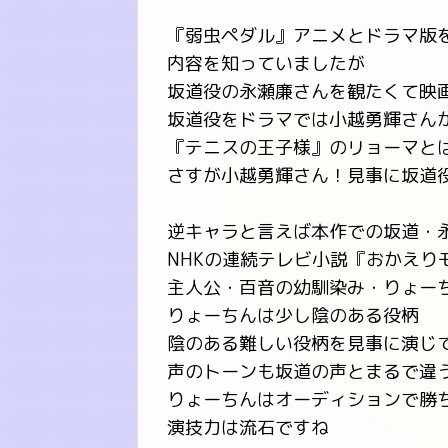
『弱虫ペダル』アニメとドラマ版
内容を知っていましたが
坂道役の永瀬廉さんを観たくて映
坂道役をドラマでは小越勇輝さん
『テニスの王子様』のリョーマと
さすが小越勇輝さん！見事に坂道
逆キャラと言えば本作での坂道・
NHKの連続テレビ小説『おかえり
主人公・百音の幼馴染み・りょー
りょーちんは少し陰のある役柄
陰のある難しい役柄を見事に演じ
声のトーンも坂道の声とまるで違う
りょーちんはオーディションで勝
演技力は流石ですね