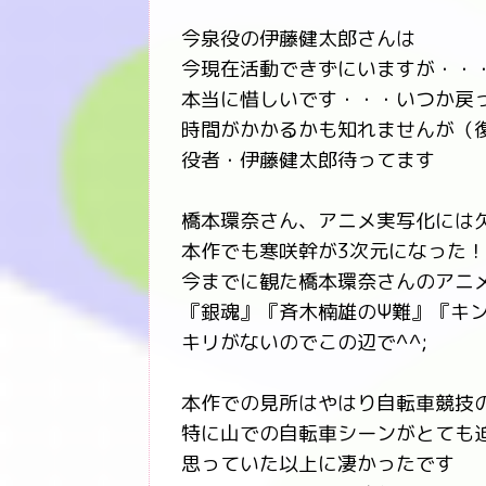
今泉役の伊藤健太郎さんは
今現在活動できずにいますが・・
本当に惜しいです・・・いつか戻
時間がかかるかも知れませんが（
役者・伊藤健太郎待ってます
橋本環奈さん、アニメ実写化には
本作でも寒咲幹が3次元になった
今までに観た橋本環奈さんのアニ
『銀魂』『斉木楠雄のΨ難』『キ
キリがないのでこの辺で^^;
本作での見所はやはり自転車競技
特に山での自転車シーンがとても
思っていた以上に凄かったです