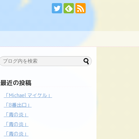
最近の投稿
「Michael マイケル」
「8番出口」
「青の炎」
「青の炎」
「青の炎」