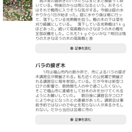
我が家の遅咲きのバラたちはまだまだ頑張って咲
いている。明後日からは雨になるという。おそらく
はそれで梅雨に入りそうな気がする。今朝は庭の水
やりから1日が始まった。庭に水やり後は畑に行っ
て、落下している完熟梅を拾う。梅の木の下は草を
刈り綺麗にしている。 落下している完熟梅は1ｋｇ
ほどあった。続いて南高梅の小さなほうの木の梅を
全部収穫をした。これも1ｋｇぐらいかな？明日は残
りの大きなほうの木の南高梅と昔
記事を読む
バラの接ぎ木
1月は福山市内の数か所で、市によるバラの接ぎ
木講習会が開催される。私も近くの公民館で開催さ
れる講習会に毎年参加している。だが今年は新型コ
ロナの影響で、数時間も人の中で過ごしたくない。
そこで福山市に連絡をして台木のみを分けてくれる
ようにお願いしていた。 数日後に講習会がコロナ
により中止になったとの連絡があった。講習会は事
前予約ではないので中止を知らない人が来るかもし
れない。だから当日は会場に市の
記事を読む