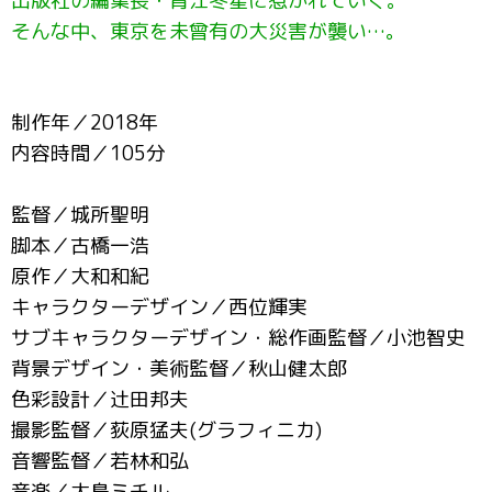
出版社の編集長・青江冬星に惹かれていく。
そんな中、東京を未曾有の大災害が襲い…。
制作年／2018年
内容時間／105分
監督／城所聖明
脚本／古橋一浩
原作／大和和紀
キャラクターデザイン／西位輝実
サブキャラクターデザイン・総作画監督／小池智史
背景デザイン・美術監督／秋山健太郎
色彩設計／辻田邦夫
撮影監督／荻原猛夫(グラフィニカ)
音響監督／若林和弘
音楽／大島ミチル