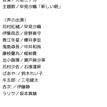
主題歌／早見沙織「新しい朝」
（声の出演）
花村紅緒／早見沙織
伊集院忍／宮野真守
青江冬星／櫻井孝宏
鬼島森吾／中井和哉
藤枝蘭丸／梶裕貴
北小路環／瀬戸麻沙美
花村少佐／石塚運昇
ばあや:／鈴木れい子
牛五郎:／三宅健太
吉次:／伊藤静
ラリサ／坂本真綾