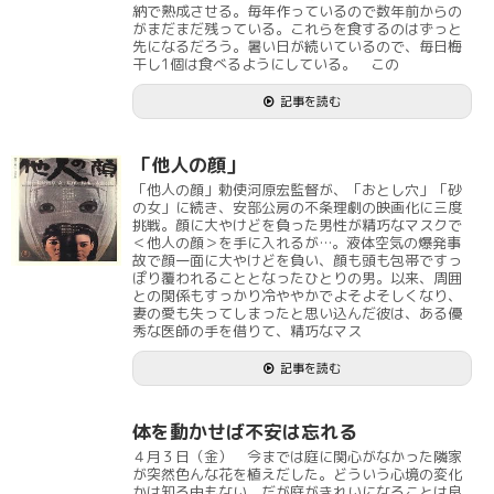
納で熟成させる。毎年作っているので数年前からの
がまだまだ残っている。これらを食するのはずっと
先になるだろう。暑い日が続いているので、毎日梅
干し1個は食べるようにしている。 この
記事を読む
「他人の顔」
「他人の顔」勅使河原宏監督が、「おとし穴」「砂
の女」に続き、安部公房の不条理劇の映画化に三度
挑戦。顔に大やけどを負った男性が精巧なマスクで
＜他人の顔＞を手に入れるが…。液体空気の爆発事
故で顔一面に大やけどを負い、顔も頭も包帯ですっ
ぽり覆われることとなったひとりの男。以来、周囲
との関係もすっかり冷ややかでよそよそしくなり、
妻の愛も失ってしまったと思い込んだ彼は、ある優
秀な医師の手を借りて、精巧なマス
記事を読む
体を動かせば不安は忘れる
４月３日（金） 今までは庭に関心がなかった隣家
が突然色んな花を植えだした。どういう心境の変化
かは知る由もない。だが庭がきれいになることは良