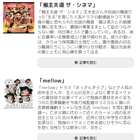
「極主夫道 ザ・シネマ」
「極主夫道 ザ・シネマ」玉木宏さんが伝説の極道だ
った“主夫”を演じた人気ドラマの劇場版かつて不死
身の龍と恐れられた伝説の極道・龍は美久との結婚
を機に足を洗い、最強の専業主夫として血のつなが
らない娘・向日葵と3人で暮らしていた。ある日、街
に近藤率いる極悪地上げ屋が現われる。彼らの狙い
は、かりゅう保育園の土地だった。園や園長の白石
ら職員たちにしつこい嫌がらせが続き、龍は元舎弟
の雅とともに用心棒を買って出る
記事を読む
「mellow」
「mellow」ドラマ「おっさんずラブ」などで人気の
田中圭さんが、主人公の花をこよなく愛するイケメ
ンの夏目役で出演イケメンで独身の夏目をめぐるも
つれた恋愛騒動を今泉力哉監督がコミカルに描いた
恋愛群像劇オシャレな生花店〈mellow〉を営む夏目
誠一。亡き父親に代わって近くのラーメン店の若き
店主となった古川木帆や、近所に住む中学生の浅井
宏美など、独身のイケメンである彼にひそかに恋心
を抱く女性たちは数多いが、花をこ
記事を読む