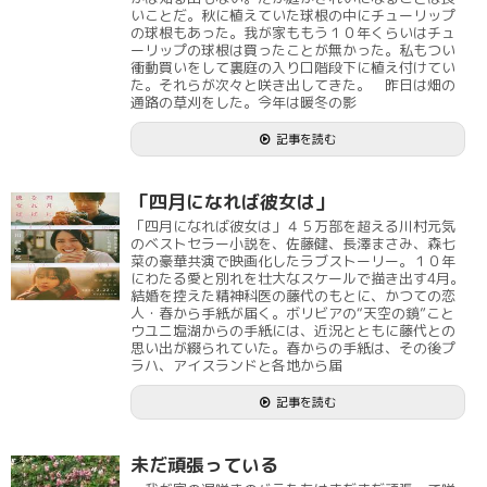
いことだ。秋に植えていた球根の中にチューリップ
の球根もあった。我が家ももう１０年くらいはチュ
ーリップの球根は買ったことが無かった。私もつい
衝動買いをして裏庭の入り口階段下に植え付けてい
た。それらが次々と咲き出してきた。 昨日は畑の
通路の草刈をした。今年は暖冬の影
記事を読む
「四月になれば彼女は」
「四月になれば彼女は」４５万部を超える川村元気
のベストセラー小説を、佐藤健、長澤まさみ、森七
菜の豪華共演で映画化したラブストーリー。１０年
にわたる愛と別れを壮大なスケールで描き出す4月。
結婚を控えた精神科医の藤代のもとに、かつての恋
人・春から手紙が届く。ボリビアの“天空の鏡”こと
ウユニ塩湖からの手紙には、近況とともに藤代との
思い出が綴られていた。春からの手紙は、その後プ
ラハ、アイスランドと各地から届
記事を読む
未だ頑張っている