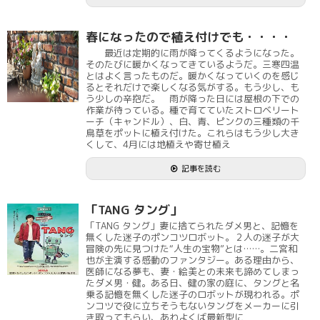
春になったので植え付けでも・・・・
最近は定期的に雨が降ってくるようになった。
そのたびに暖かくなってきているようだ。三寒四温
とはよく言ったものだ。暖かくなっていくのを感じ
るとそれだけで楽しくなる気がする。もう少し、も
う少しの辛抱だ。 雨が降った日には屋根の下での
作業が待っている。種で育てていたストロベリート
ーチ（キャンドル）、白、青、ピンクの三種類の千
鳥草をポットに植え付けた。これらはもう少し大き
くして、4月には地植えや寄せ植え
記事を読む
「TANG タング」
「TANG タング」妻に捨てられたダメ男と、記憶を
無くした迷子のポンコツロボット。２人の迷子が大
冒険の先に見つけた“人生の宝物”とは……。二宮和
也が主演する感動のファンタジー。ある理由から、
医師になる夢も、妻・絵美との未来も諦めてしまっ
たダメ男・健。ある日、健の家の庭に、タングと名
乗る記憶を無くした迷子のロボットが現われる。ポ
ンコツで役に立ちそうもないタングをメーカーに引
き取ってもらい、あわよくば最新型に