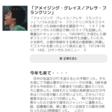
「アメイジング・グレイス／アレサ・フ
ランクリン」
「アメイジング・グレイス／アレサ・フランクリ
ン」“ソウルの女王”Ａ・フランクリンが元々ゴスペ
ル歌手だった自身の原点を確認すべく、１９７２年
にロサンゼルスの教会で開いたライブを記録した、
貴重なドキュメンタリー。1960年代に大成功した歌
手フランクリンは続く1970年代も活躍していたが、
少女時代、父親が牧師をする教会の聖歌隊に所属し
てゴスペルを歌ったという原点に返り、1972年1月
13・14日、ロサンゼルスのニュー・テ
記事を読む
今年も来て・・・・
日中の気温が20℃を超えるとの予報だった。それ
を信じて今朝は薄手のジャンバーでの作業。6時半過
ぎから今年初めて、竹酢液を100倍に薄めてバラた
ちに散布した。何時もだと50倍の希釈液なのだが今
年はバラの芽が動くのが早いようだ。だからバラに
被害が出ないよう100倍にした。 明け方はやはり
寒かったので途中で厚手のジャンバーに着替えた。
庭、図書館の鉢、畑に置いている鉢全ての散布が終
わったのは2時間後だった。 このシ