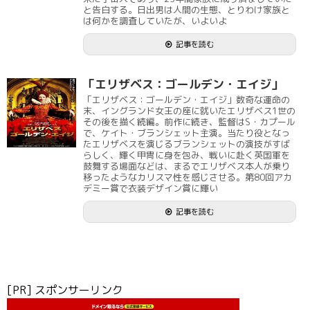
と告白する。日出男は人間の生態、とりわけ家族と
は何かを調査していたが、いよいよ
記事を読む
「エリザベス：ゴールデン・エイジ」
「エリザベス：ゴールデン・エイジ」数奇な運命の
末、イングランド女王の座に就いたエリザベス1世の
その後を描く続編。前作に続き、監督はS・カプール
で、ケイト・ブランシェット主演。当たり役となっ
たエリザベスを演じるブランシェットの演技がすば
らしく、輝く甲冑に身を包み、戦いに赴く英国軍を
鼓舞する場面などは、まるでエリザベス本人が乗り
移ったようなカリスマ性を感じさせる。第80回アカ
デミー賞で衣装デザイン賞に輝い
記事を読む
[PR] スポンサーリンク