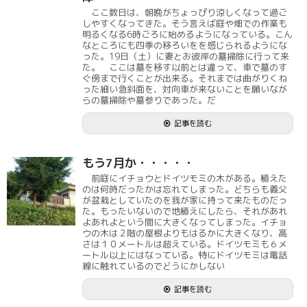
ここ数日は、朝晩がちょっぴり涼しくなって過ご
しやすくなってきた。そう言えば庭や畑での作業も
明るくなる6時ごろに始めるようになっている。こん
なところにも四季の移ろいをを感じられるようにな
った。19日（土）に妻とお彼岸の墓掃除に行って来
た。 ここは墓を移す以前とは違って、車で墓のす
ぐ傍まで行くことが出来る。それまでは曲がりくね
った細い急斜面を、対向車が来ないことを願いなが
らの墓掃除や墓参りであった。だ
記事を読む
もう7月か・・・・・
前庭にイチョウとドイツモミの木がある。植えた
のは何時だったかは忘れてしまった。どちらも義父
が盆栽としていたのを我が家に持って来たものだっ
た。もったいないので地植えにしたら、それがあれ
よあれよという間に大きくなってしまった。イチョ
ウの木は２階の屋根よりもはるかに大きくなり、高
さは１０メートルは超えている。ドイツモミも６メ
ートル以上にはなっている。特にドイツモミは電話
線に触れているのでどうにかしない
記事を読む