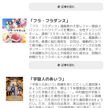
記事を読む
「フラ・フラダンス」
「フラ・フラダンス」福島県の大型レジャー施設ス
パリゾートハワイアンズを舞台に、女性ダンシング
チーム、通称“フラガール”の一員となった主人公た
ち新人ダンサーの成長を綴る青春アニメ。福島県い
わき市。進路に悩む高校生・日羽は、衝動的にかつ
て姉が働いていたスパリゾートハワイアンズの女性
ダンサー＝フラガールの採用試験に応募する。ダン
ス未経験ながらなんとか採用された彼女は、同期の
仲間たちとフラガールへの道を歩み
記事を読む
「宇宙人のあいつ」
「宇宙人のあいつ」両親を早くに亡くした真田家４
きょうだいの次男が、実は２３年間家族に成り済ま
していた宇宙人だと告白し……。中村倫也が宇宙人
の主人公を演じた異色の家族コメディ。早くに両親
を亡くし、力を合わせて生きてきた真田家の4きょう
だい。だが、次男の日出男が、実は自分が土星から
来た宇宙人であり、23年間家族に成り済ましていた