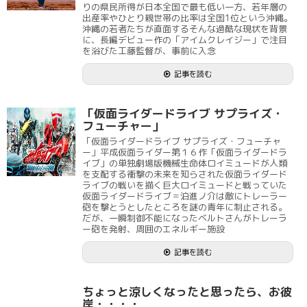
りの県民所得が日本全国で最も低い一方、若年層の
出産率やひとり親世帯の比率は全国1位という沖縄。
沖縄の若者たちが直面するそんな過酷な現状を背景
に、長編デビュー作の「アイムクレイジー」で注目
を浴びた工藤監督が、事前に入念
記事を読む
「仮面ライダードライブ サプライズ・
フューチャー」
「仮面ライダードライブ サプライズ・フューチャ
ー」平成仮面ライダー第１６作「仮面ライダードラ
イブ」の単独劇場版機械生命体ロイミュードが人類
を支配する衝撃の未来を知らされた仮面ライダード
ライブの戦いを描く巨大ロイミュードと戦っていた
仮面ライダードライブ＝泊進ノ介は敵にトレーラー
砲を撃とうとしたところを謎の青年に制止される。
だが、一瞬制御不能になったベルトさんがトレーラ
ー砲を発射、周囲のエネルギー施設
記事を読む
ちょっと涼しくなったと思ったら、お彼
岸・・・・