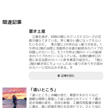
関連記事
置き土産
立春を過ぎ、何時の間にかクリスマスローズの花
数が増えてきている。早く暖かい春になってもらい
たいものだ。 家の壁に2か所の出っ張りがある。1
か所は2階の浴室と洗面所の水道の給排水のパイプの
目隠しのカバーだ。もう1か所は2階のトイレの給排
水のパイプのカバーになっている。北側の勝手口の
傍にある浴室のカバーに昨年異変が起きた。 1階と
2階の継ぎ目にちょっとした出っ張りがありその部分
のカバーに切れ込みがある。そ
記事を読む
「遠いところ」
「遠いところ」沖縄の地で、貧困や夫のＤＶなど、
過酷な現実に直面して追い詰められていく１７歳の
若き母親の姿を、注目の新鋭・工藤将亮監督が痛切
に描き、高い評価を得た社会派ドラマ。ひとり当た