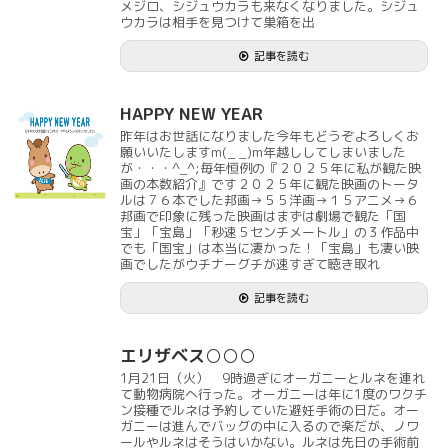
メジロ、シジュウカラも来なくなりました。シジュ
ウカラは相手を見つけて巣箱を出
記事を読む
HAPPY NEW YEAR
昨年はお世話になりました今年もどうぞよろしくお
願いいたしますm(_ _)m年越ししてしまいました
が・・・^_^;毎年恒例の『２０２５年に私が観た映
画の本数紹介』です２０２５年に観た映画のトータ
ルは７６本でした邦画→５５洋画→１５アニメ→６
邦画で印象に残った映画はまずは劇場で観た「国
宝」「宝島」「秒速５センチメートル」の３作品中
でも「国宝」は本当に凄かった！「宝島」も凄い映
画でしたがウチナーグチが速すぎて聴き取れ
記事を読む
エリザベス○○○
1月21日（火） 9時過ぎにオーガニーとルネを連れ
て動物病院へ行った。オーガニーは年に1度のワクチ
ン接種でルネは予約していた避妊手術の日だ。オー
ガニーは進んでバッグの中に入るので楽だが、ノワ
ールやルネはそうはいかない。ルネは先日の手術前