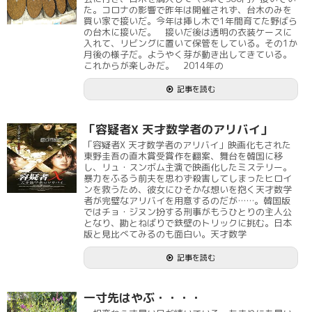
た。コロナの影響で昨年は開催されず、台木のみを
買い家で接いだ。今年は挿し木で1年間育てた野ばら
の台木に接いだ。 接いだ後は透明の衣装ケースに
入れて、リビングに置いて保管をしている。その1か
月後の様子だ。ようやく芽が動き出してきている。
これからが楽しみだ。 2014年の
記事を読む
「容疑者X 天才数学者のアリバイ」
「容疑者X 天才数学者のアリバイ」映画化もされた
東野圭吾の直木賞受賞作を翻案、舞台を韓国に移
し、リュ・スンボム主演で映画化したミステリー。
暴力をふるう前夫を思わず殺害してしまったヒロイ
ンを救うため、彼女にひそかな想いを抱く天才数学
者が完璧なアリバイを用意するのだが……。韓国版
ではチョ・ジヌン扮する刑事がもうひとりの主人公
となり、勘とねばりで鉄壁のトリックに挑む。日本
版と見比べてみるのも面白い。天才数学
記事を読む
一寸先はやぶ・・・・