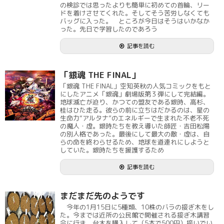
の検診では思ったよりも簡単に初めての首輪、リー
ドを着けさせてくれた。そしてそう苦労しなくても
バッグに入った。 ところが今日はそうはいかなか
った。先日で学習したのであろう
記事を読む
「銀魂 THE FINAL」
「銀魂 THE FINAL」空知英秋の人気コミックをもと
にしたアニメ「銀魂」劇場版第３弾にして完結編。
地球滅亡が迫り、かつての盟友である銀時、高杉、
桂はひた走る。彼らの前に立ちはだかるのは、星の
生命力“アルタナ”のエネルギーで生まれた不老不死
の魔人・虚。銀時たちを教え導いた師匠・吉田松陽
の別人格であった。最後にして最大の敵・虚は、自
らの命を終わらせるため、地球を道連れにしようと
していた。銀時たちを援護するため
記事を読む
まだまだ先のようです
今年の1月15日に5種類、10株のバラの接ぎ木をし
た。今までは近所の公民館で開催される接ぎ木講習
会に行き、台木を購入して（5本で500円）接いでい