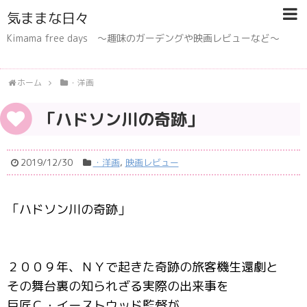
気ままな日々
Kimama free days 〜趣味のガーデングや映画レビューなど〜
ホーム
・洋画
「ハドソン川の奇跡」
2019/12/30
・洋画
,
映画レビュー
「ハドソン川の奇跡」
２００９年、ＮＹで起きた奇跡の旅客機生還劇と
その舞台裏の知られざる実際の出来事を
巨匠Ｃ・イーストウッド監督が