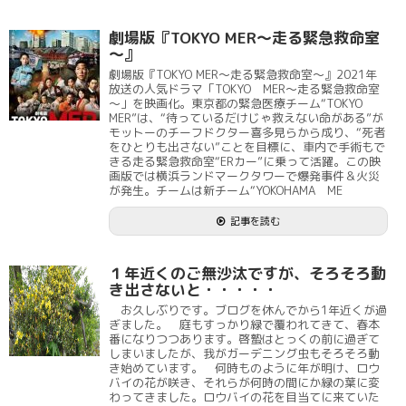
劇場版『TOKYO MER～走る緊急救命室
～』
劇場版『TOKYO MER～走る緊急救命室～』2021年
放送の人気ドラマ「TOKYO MER～走る緊急救命室
～」を映画化。東京都の緊急医療チーム“TOKYO
MER”は、“待っているだけじゃ救えない命がある”が
モットーのチーフドクター喜多見らから成り、“死者
をひとりも出さない”ことを目標に、車内で手術もで
きる走る緊急救命室“ERカー”に乗って活躍。この映
画版では横浜ランドマークタワーで爆発事件＆火災
が発生。チームは新チーム“YOKOHAMA ME
記事を読む
１年近くのご無沙汰ですが、そろそろ動
き出さないと・・・・・
お久しぶりです。ブログを休んでから1年近くが過
ぎました。 庭もすっかり緑で覆われてきて、春本
番になりつつあります。啓蟄はとっくの前に過ぎて
しまいましたが、我がガーデニング虫もそろそろ動
き始めています。 何時ものように年が明け、ロウ
バイの花が咲き、それらが何時の間にか緑の葉に変
わってきました。ロウバイの花を目当てに来ていた