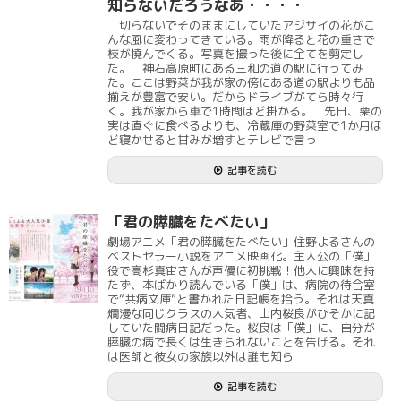
知らないだろうなあ・・・・
切らないでそのままにしていたアジサイの花がこ
んな風に変わってきている。雨が降ると花の重さで
枝が撓んでくる。写真を撮った後に全てを剪定し
た。 神石高原町にある三和の道の駅に行ってみ
た。ここは野菜が我が家の傍にある道の駅よりも品
揃えが豊富で安い。だからドライブがてら時々行
く。我が家から車で1時間ほど掛かる。 先日、栗の
実は直ぐに食べるよりも、冷蔵庫の野菜室で1か月ほ
ど寝かせると甘みが増すとテレビで言っ
記事を読む
「君の膵臓をたべたい」
劇場アニメ「君の膵臓をたべたい」住野よるさんの
ベストセラー小説をアニメ映画化。主人公の「僕」
役で高杉真宙さんが声優に初挑戦！他人に興味を持
たず、本ばかり読んでいる「僕」は、病院の待合室
で“共病文庫”と書かれた日記帳を拾う。それは天真
爛漫な同じクラスの人気者、山内桜良がひそかに記
していた闘病日記だった。桜良は「僕」に、自分が
膵臓の病で長くは生きられないことを告げる。それ
は医師と彼女の家族以外は誰も知ら
記事を読む