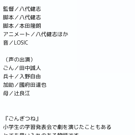
監督／八代健志
脚本／八代健志
脚本／本田隆朗
アニメート／八代健志ほか
音／LOSIC
（声の出演）
ごん／田中誠人
兵十／入野自由
加助／國府田達也
母／辻良江
『ごんぎつね』
小学生の学習発表会で劇を演じたこともある