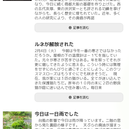
なり、今日に続く商都大阪の基礎を作り上げた。西
の五代友厚、東の渋沢栄一とも評される功績を挙げ
ながらも、長らく歴史に埋もれていた。近年、多く
の人の研究により、その真価が再認
記事を読む
ルネが解放された
2月4日（火） 今朝は今冬一番の寒さではなかった
だろうか。屋根の下の温度計は－１℃を指してい
た。元々が寒さが苦手ではある。年を取ってそれが
更に増してきたように思える。こういう時には無理
をせずにのんびりと過ごすことにしよう。このクリ
スマスローズはもうすぐにでも咲きそうだ。 現
在、我が家には３匹の猫がいる。全てが迷い込んで
きた保護猫たちだ。昨年の１０月の末に２匹の野良
猫が庭に迷い込んで住み着いた。毎日来
記事を読む
今日は一日雨でした
台風の影響で今日は雨が降っています。二階の窓
から見た裏庭の様子です。 天ぷらの廃油が溜まっ