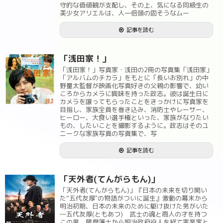
守的な価値観が支配し、その上、気になる同級生の
美少女アリエルは、人一倍頭の固そうなムー
記事を読む
「浅田家！」
「浅田家！」写真家・浅田の2冊の写真集「浅田家」
「アルバムのチカラ」をもとに「長いお別れ」の中
野量太監督が映画化写真好きの父親の影響で、幼い
ころからカメラに興味を持った政志。彼は誕生日に
カメラを譲ってもらったことをきっかけに写真家を
目指し、家族全員を巻き込み、消防士やレーサー、
ヒーロー、大食い選手権といった、家族がなりたい
もの、したいことを撮影するように。政志はそのユ
ニークな家族写真の写真集で、写
記事を読む
「天外者(てんがらもん)」
「天外者(てんがらもん)」『日本の未来を切り開い
た“五代友厚"の物語がついに誕生』激動の幕末から
明治初期、日本の未来のために駆け抜けた男がいた
―五代友厚(ともあつ) 武士の魂と商人の才を持つ
この男、薩摩藩士から明治政府役人を経て実業家と