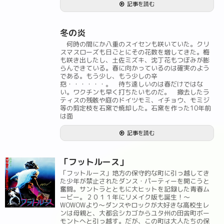
記事を読む
冬の炎
何時の間にか八重のスイセンも咲いていた。クリ
スマスローズも日ごとにその花数を増してきた。梅
も咲き出したし、土佐ミズキ、沈丁花もつぼみが膨
らんできている。春に向かっているのは確実のよう
である。もう少し、もう少しの辛
抱・・・・・・。 待ち遠しいのは春だけではな
い。ワクチンも早く打ちたいものだ。 撤去したラ
ティスの残骸や庭のドイツモミ、イチョウ、モミジ
等の剪定枝を石窯で焼却した。石窯を作った10年前
は面
記事を読む
「フットルース」
「フットルース」地方の保守的な町に引っ越してき
た少年が禁止されたダンス・パーティーを開こうと
奮闘。サントラとともに大ヒットを記録した青春ム
ービー。２０１１年にリメイク版も誕生！～
WOWOWより～ダンスやロックが大好きな高校生レ
ンは母親と、大都会シカゴからユタ州の田舎町ボー
モントへと引っ越す。だが、この町は大人たちの保