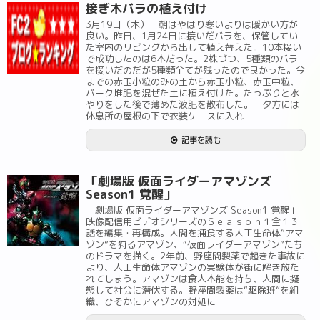
接ぎ木バラの植え付け
3月19日（木） 朝はやはり寒いよりは暖かい方が
良い。昨日、1月24日に接いだバラを、保管してい
た室内のリビングから出して植え替えた。10本接い
で成功したのは6本だった。2株づつ、5種類のバラ
を接いだのだが5種類全てが残ったので良かった。今
までの赤玉小粒のみの土から赤玉小粒、赤玉中粒、
バーク堆肥を混ぜた土に植え付けた。たっぷりと水
やりをした後で薄めた液肥を散布した。 夕方には
休息所の屋根の下で衣装ケースに入れ
記事を読む
「劇場版 仮面ライダーアマゾンズ
Season1 覚醒」
「劇場版 仮面ライダーアマゾンズ Season1 覚醒」
映像配信用ビデオシリーズのＳｅａｓｏｎ１全１３
話を編集・再構成。人間を捕食する人工生命体“アマ
ゾン”を狩るアマゾン、“仮面ライダーアマゾン”たち
のドラマを描く。2年前、野座間製薬で起きた事故に
より、人工生命体アマゾンの実験体が街に解き放た
れてしまう。アマゾンは食人本能を持ち、人間に擬
態して社会に潜伏する。野座間製薬は“駆除班”を組
織、ひそかにアマゾンの対処に