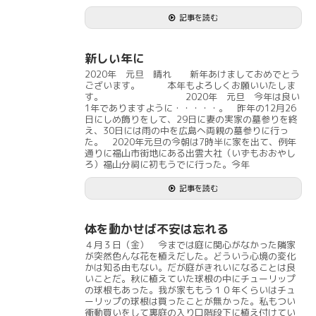
記事を読む
新しい年に
2020年 元旦 晴れ 新年あけましておめでとう
ございます。 本年もよろしくお願いいたしま
す。 2020年 元旦 今年は良い
1年でありますように・・・・・。 昨年の12月26
日にしめ飾りをして、29日に妻の実家の墓参りを終
え、30日には雨の中を広島へ両親の墓参りに行っ
た。 2020年元旦の今朝は7時半に家を出て、例年
通りに福山市街地にある出雲大社（いずもおおやし
ろ）福山分祠に初もうでに行った。今年
記事を読む
体を動かせば不安は忘れる
４月３日（金） 今までは庭に関心がなかった隣家
が突然色んな花を植えだした。どういう心境の変化
かは知る由もない。だが庭がきれいになることは良
いことだ。秋に植えていた球根の中にチューリップ
の球根もあった。我が家ももう１０年くらいはチュ
ーリップの球根は買ったことが無かった。私もつい
衝動買いをして裏庭の入り口階段下に植え付けてい