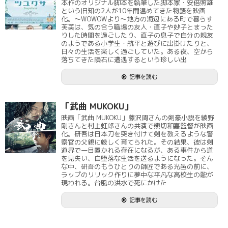
本作のオリジナル脚本を執筆した脚本家・安倍照雄
という旧知の2人が10年間温めてきた物語を映画
化。～WOWOWより～地方の海辺にある町で暮らす
芙美は、気の合う職場の友人・直子や妙子とまった
りした時間を過ごしたり、直子の息子で自分の親友
のようである小学生・航平と遊びに出掛けたりと、
日々の生活を楽しく過ごしていた。ある夜、空から
落ちてきた隕石に遭遇するという珍しい出
記事を読む
「武曲 MUKOKU」
映画「武曲 MUKOKU」藤沢周さんの剣豪小説を綾野
剛さんと村上虹郎さんの共演で熊切和嘉監督が映画
化。研吾は日本刀を突き付けて剣を教えるような警
察官の父親に厳しく育てられた。その結果、彼は剣
道界で一目置かれる存在になるが、ある事件から道
を見失い、自堕落な生活を送るようになった。そん
な中、研吾のもうひとりの師匠である光邑の前に、
ラップのリリック作りに夢中な平凡な高校生の融が
現われる。台風の洪水で死にかけた
記事を読む