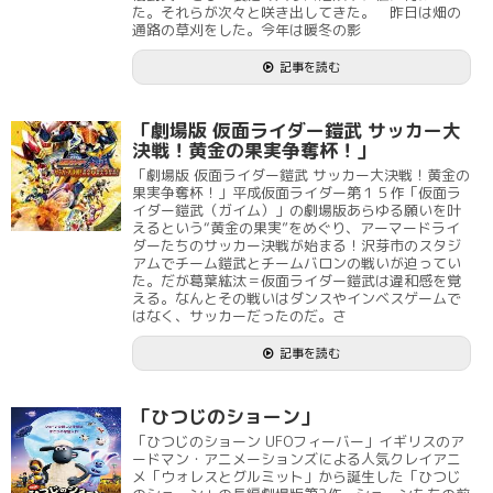
た。それらが次々と咲き出してきた。 昨日は畑の
通路の草刈をした。今年は暖冬の影
記事を読む
「劇場版 仮面ライダー鎧武 サッカー大
決戦！黄金の果実争奪杯！」
「劇場版 仮面ライダー鎧武 サッカー大決戦！黄金の
果実争奪杯！」平成仮面ライダー第１５作「仮面ラ
イダー鎧武（ガイム）」の劇場版あらゆる願いを叶
えるという“黄金の果実”をめぐり、アーマードライ
ダーたちのサッカー決戦が始まる！沢芽市のスタジ
アムでチーム鎧武とチームバロンの戦いが迫ってい
た。だが葛葉紘汰＝仮面ライダー鎧武は違和感を覚
える。なんとその戦いはダンスやインベスゲームで
はなく、サッカーだったのだ。さ
記事を読む
「ひつじのショーン」
「ひつじのショーン UFOフィーバー」イギリスのア
ードマン・アニメーションズによる人気クレイアニ
メ「ウォレスとグルミット」から誕生した「ひつじ