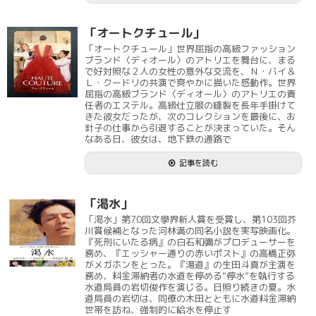
「オートクチュール」
「オートクチュール」世界屈指の高級ファッション
ブランド〈ディオール〉のアトリエを舞台に、まる
で好対照な２人の女性の意外な交流を、Ｎ・バイ＆
Ｌ・クードリの共演で爽やかに描いた感動作。世界
屈指の高級ブランド〈ディオール〉のアトリエの責
任者のエステル。高級仕立服の縫製を長年手掛けて
きた彼女だったが、次のコレクションを最後に、お
針子の仕事から引退することが決まっていた。そん
なある日、彼女は、地下鉄の通路で
記事を読む
「渇水」
「渇水」第70回文學界新人賞を受賞し、第103回芥
川賞候補となった河林満の同名小説を実写映画化。
『死刑にいたる病』の白石和彌がプロデューサーを
務め、『エッシャー通りの赤いポスト』の高橋正弥
がメガホンをとった。『湯道』の生田斗真が主演を
務め、料金滞納者の水道を停める”停水”を執行する
水道局員の岩切俊作を演じる。日照り続きの夏。水
道局員の岩切は、同僚の木田とともに水道料金滞納
世帯を訪ね、強制的に給水を停止す