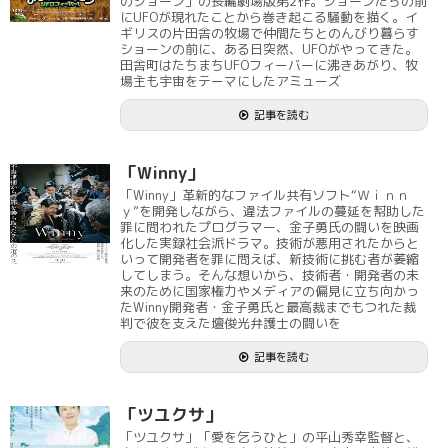
のショーン」の長編劇場版第2作。ショーンたちの前
にUFOが現れたことから巻き起こる騒動を描く。イ
ギリスの片田舎の牧場で仲間たちとのんびり暮らす
ショーンの前に、ある日突然、UFOがやってきた。
田舎町はたちまちUFOフィーバーに沸きあがり、牧
場主も宇宙をテーマにしたアミューズ
記事を読む
「Winny」
「Winny」革新的なファイル共有ソフト“Ｗｉｎｎ
ｙ”を開発しながら、違法ファイルの蔓延を幇助した
罪に問われたプログラマー、金子勇氏の闘いを映画
化した実録社会派ドラマ。技術が悪用されたからと
いって開発者を罪に問えば、新技術に挑む者が萎縮
してしまう。そんな想いから、技術者・開発者の未
来のために国家権力やメディアの偏見に立ち向かっ
たWinny開発者・金子勇氏と最高裁までもつれた裁
判で彼を支えた壇俊光弁護士の闘いを
記事を読む
「ツユクサ」
「ツユクサ」「愛を乞うひと」の平山秀幸監督と、