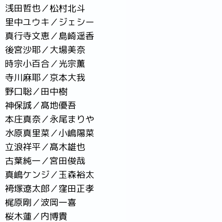
浅田哲也／松村北斗
里中ユウキ／ジェシー
真行寺文恵／島崎遥香
後宮沙耶／大場美奈
時宗小百合／光宗薫
寺川麻耶／京本大我
野口聡／田中樹
神保誠／髙地優吾
本庄真奈／永尾まりや
水原真里菜／小嶋陽菜
立浪祥平／髙木雄也
古葉純一／宮田俊哉
真嶋ケンジ／玉森裕太
袴塚遼太郎／窪田正孝
梶原剛／波岡一喜
桜木蓮／内博貴