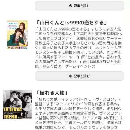
記事を読む
「山田くんとLv999の恋をする」
「山田くんとLv999の恋をする」ましろによる人気
コミックを作間龍斗と山下美月の共演で実写映画化
した青春ラブコメディ。恋愛に興味のないゲーマー
高校生男子と女子大学生のもどかしい恋の行方を描
く。恋人に振られた大学生の茜は、ネットゲームで
モンスター相手に鬱憤を晴らしている時、同じギル
ドに所属するプレーヤー“山田”と出会う。思わず失
恋の愚痴をこぼす茜だが、山田は興味がないと塩対
応。程なく茜は、ゲームイベントの
記事を読む
「揺れる大地」
「揺れる大地」イタリアの巨匠Ｌ・ヴィスコンティ
監督による“ネアレアリズモ”映画を代表する名作。
シチリア島の貧しい漁村を生々しく描き、第９回ヴ
ェネチア国際映画祭で国際賞を受賞。ヴィスコンテ
ィ監督は第2次世界大戦後、シチリア島のある村にカ
メラを持ち込み、全編オールロケを敢行。出演者は
現地の漁民たちで、そこの方言でセリフを語らせ