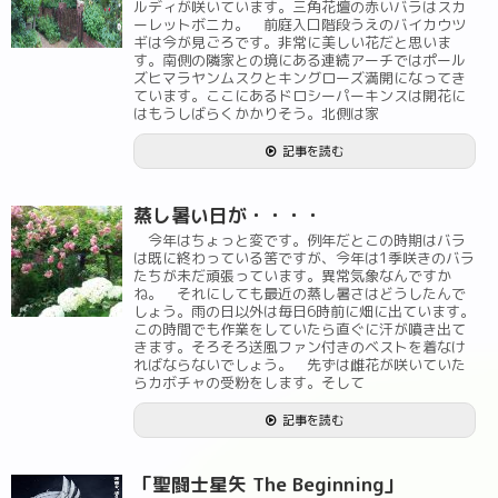
ルディが咲いています。三角花壇の赤いバラはスカ
ーレットボニカ。 前庭入口階段うえのバイカウツ
ギは今が見ごろです。非常に美しい花だと思いま
す。南側の隣家との境にある連続アーチではポール
ズヒマラヤンムスクとキングローズ満開になってき
ています。ここにあるドロシーパーキンスは開花に
はもうしばらくかかりそう。北側は家
記事を読む
蒸し暑い日が・・・・
今年はちょっと変です。例年だとこの時期はバラ
は既に終わっている筈ですが、今年は1季咲きのバラ
たちが未だ頑張っています。異常気象なんですか
ね。 それにしても最近の蒸し暑さはどうしたんで
しょう。雨の日以外は毎日6時前に畑に出ています。
この時間でも作業をしていたら直ぐに汗が噴き出て
きます。そろそろ送風ファン付きのベストを着なけ
ればならないでしょう。 先ずは雌花が咲いていた
らカボチャの受粉をします。そして
記事を読む
「聖闘士星矢 The Beginning」