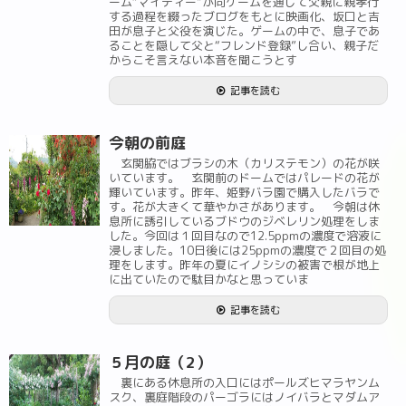
ーム“マイディー”が同ゲームを通じて父親に親孝行
する過程を綴ったブログをもとに映画化、坂口と吉
田が息子と父役を演じた。ゲームの中で、息子であ
ることを隠して父と“フレンド登録”し合い、親子だ
からこそ言えない本音を聞こうとす
記事を読む
今朝の前庭
玄関脇ではブラシの木（カリステモン）の花が咲
いています。 玄関前のドームではパレードの花が
輝いています。昨年、姫野バラ園で購入したバラで
す。花が大きくて華やかさがあります。 今朝は休
息所に誘引しているブドウのジベレリン処理をしま
した。今回は１回目なので12.5ppmの濃度で溶液に
浸しました。10日後には25ppmの濃度で２回目の処
理をします。昨年の夏にイノシシの被害で根が地上
に出ていたので駄目かなと思っていま
記事を読む
５月の庭（2）
裏にある休息所の入口にはポールズヒマラヤンム
スク、裏庭階段のパーゴラにはノイバラとマダムア