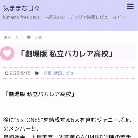
気ままな日々
Kimama free days 〜趣味のガーデングや映画レビューなど〜
ホーム
・邦画
「劇場版 私立バカレア高校」
2023/9/18
・邦画
,
映画レビュー
「劇場版 私立バカレア高校」
後に“SixTONES”を結成する6人を含むジャニーズJr．
のメンバーと、
島崎遥香、大場美奈、光宗薫らAKB48の当時の若手