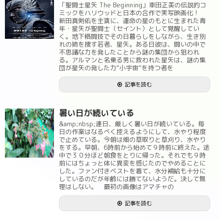
「聖闘士星矢 The Beginning」車田正美の伝説的コ
ミックをハリウッドと日本の合作で実写映画化！
新田真剣佑を主演に、運命の星のもとに生まれた青
年・星矢が聖闘士（セイント）として覚醒してい
く。地下格闘技でその日暮らしをしながら、生き別
れの姉を捜す若者、星矢。ある日彼は、闘いの中で
不思議な力を発したことから謎の集団から狙われ
る。アルマンと名乗る男に救われた星矢は、謎の集
団が星矢の発した力“小宇宙”を持つ者を
記事を読む
暑い日が続いている
&amp;nbsp;連日、厳しく暑い日が続いている。毎
日の作業はなるべく控えるようにして、水やり程度
で止めている。今朝は畑の草取りと草刈り、水やり
をする。早朝、6時前から始めて９時前に終えた。途
中で３０分ほど朝食をとりに帰った。それでも９時
前にはちょっと体に異変を感じたのでやめることに
した。ファン付きベストを着て、水分補給も十分に
しているのだが年齢には勝てないようだ。決して無
理はしない。 最初の画像はアマチャの
記事を読む