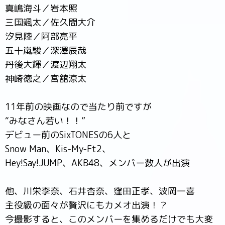
真嶋海斗／岩本照
三国颯太／佐久間大介
汐見陸／阿部亮平
五十嵐駿／深澤辰哉
丹後大輝／渡辺翔太
神崎徳之／宮舘涼太
11年前の映画なので当たり前ですが
“みなさん若い！！”
デビュー前のSixTONESの6人と
Snow Man、Kis-My-Ft2、
Hey!Say!JUMP、AKB48、メンバー数人が出演
他、川栄李奈、石井杏奈、窪田正孝、波岡一喜
主役級の面々が贅沢にもカメオ出演！？
今撮影すると、このメンバーを集めるだけでも大変