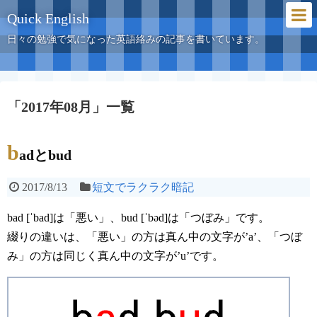
Quick English
日々の勉強で気になった英語絡みの記事を書いています。
「
2017年08月
」
一覧
b
adとbud
2017/8/13
短文でラクラク暗記
bad [ˈbad
]
は「悪い」、bud [ˈbəd]は「つぼみ」です。
綴りの違いは、「悪い」の方は真ん中の文字が’a’、「つぼ
み」の方は同じく真ん中の文字が’u’です。