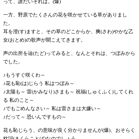
って、誰だいそれは。(爆)
一方、野原でたくさんの花を咲かせている草がありまし
た。
耳を澄(す)ますと、その草のどこからか、爽(さわ)やかな乙
女(おとめ)の歌声が聞こえてきます。
声の出所を辿(たど)ってみると、なんとそれは、つぼみから
でした。
♪もうすぐ咲くわ～
♪花も恥(は)じらう 私はつぼみ～
♪太陽も～ 雷(かみなり)さまも～ 祝福(しゅくふく)してくれ
る 私のこと～
♪でもごめんなさい～ 私は雷さまは大嫌い～
♪だって～ 恐いんですもの～
花も恥じらう、の意味が良く分かりませんが(爆)、おそらく
枕詞(まくらことば)なのでしょう。