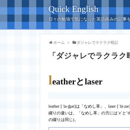
Quick English
日々の勉強で気になった英語絡みの記事
ホーム
ダジャレでラクラク暗記
「
ダジャレでラクラク
l
eatherとlaser
leather [ˈla-
th
ər
]
は「なめし革」、laser [ˈlā
綴りの違いは、「なめし革」の方には’e’と’
の綴りは同じ)。