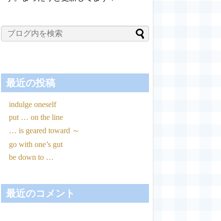
最近の投稿
indulge oneself
put … on the line
… is geared toward ～
go with one’s gut
be down to …
最近のコメント