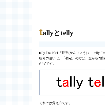
t
allyとtelly
tally [ˈta-lē]は「勘定(かんじょう)」、telly 
綴りの違いは、「勘定」の方は、左から2番目
が’e’です。
それでは覚え方です。