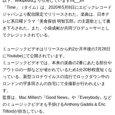
以下、Wikipediaより引用していますm(__)m
「Time」（タイム）は、2020年5月8日にエピックレコード
ジャパンより配信限定でリリースされた。楽曲は、日本テ
レビ系日曜ドラマ『美食探偵 明智五郎』の主題歌として書
き下ろされた。また、小袋成彬が共同プロデューサーとし
てクレジットされている。
ミュージックビデオはリリースから約2か月半後の7月28日
にYoutubeにて公開されています。
ミュージックビデオでは、本来の楽曲の2番にあたる部分や
アウトロの一部などが省かれているため1分20秒程度短くな
っている。新型コロナウイルスの流行でロックダウン中の
ロンドンの宇多田さんの自宅にて全撮影が行われえいま
す。
監督は、Mac Millerの『Good News』や『Everybody』など
のミュージックビデオも手掛けるAnthony Gaddis & Eric
Tilfordが担当している。