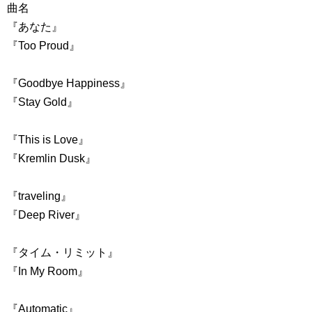
曲名
『あなた』
『Too Proud』
『Goodbye Happiness』
『Stay Gold』
『This is Love』
『Kremlin Dusk』
『traveling』
『Deep River』
『タイム・リミット』
『In My Room』
『Automatic』