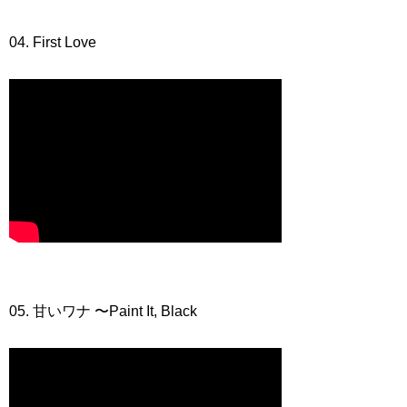
04. First Love
05. 甘いワナ 〜Paint It, Black